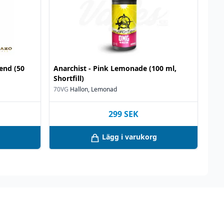
lend (50
Anarchist - Pink Lemonade (100 ml,
Shortfill)
70VG
Hallon, Lemonad
299
SEK
Lägg i varukorg