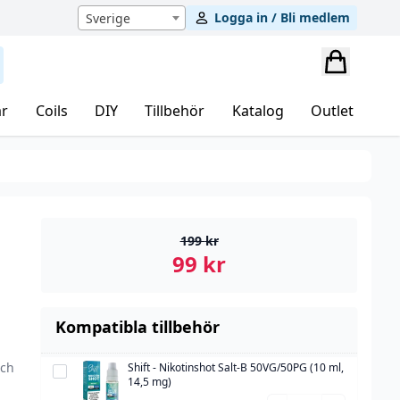
Logga in / Bli medlem
Sverige
r
Coils
DIY
Tillbehör
Katalog
Outlet
199
kr
99
kr
Kompatibla tillbehör
och
Shift - Nikotinshot Salt-B 50VG/50PG (10 ml,
Shift
14,5 mg)
-