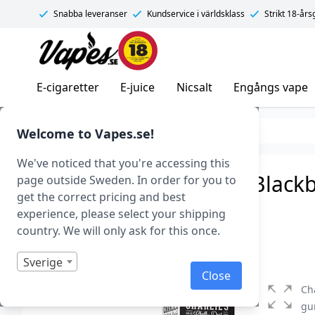
Snabba leveranser
Kundservice i världsklass
Strikt 18-år
Vapes.se
E-cigaretter
E-juice
Nicsalt
Engångs vape
E-juice
E-juice varumärken
Welcome to Vapes.se!
We've noticed that you're accessing this
Charlie’s Chalk Dust – Blac
page outside Sweden. In order for you to
get the correct pricing and best
Shortfill)
experience, please select your shipping
country. We will only ask for this once.
Art.nr: 41177
I lager
Sverige
Close
Ch
gu