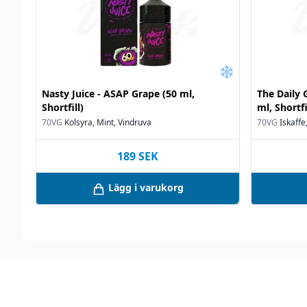
Nasty Juice - ASAP Grape (50 ml,
The Daily 
Shortfill)
ml, Shortfi
70VG
Kolsyra, Mint, Vindruva
70VG
Iskaffe,
189
SEK
Lägg i varukorg
Footer