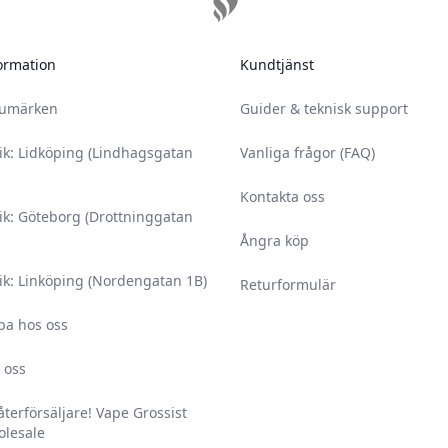
ormation
Kundtjänst
rumärken
Guider & teknisk support
ik: Lidköping (Lindhagsgatan
Vanliga frågor (FAQ)
Kontakta oss
ik: Göteborg (Drottninggatan
Ångra köp
ik: Linköping (Nordengatan 1B)
Returformulär
ba hos oss
 oss
 återförsäljare! Vape Grossist
lesale