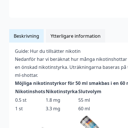
Beskrivning
Ytterligare information
Guide: Hur du tillsätter nikotin
Vikt
0,081 kg
Nedanför har vi beräknat hur många nikotinshottar
Anpassad för
en önskad nikotinstyrka. Uträkningarna baseras på t
Upp till 3 mg
nikotinstyrka
ml-shottar.
Möjliga nikotinstyrkor för 50 ml smakbas i en 60
Antal ml
50 ml
Nikotinshots
Nikotinstyrka
Slutvolym
Beskrivande
Bärig
,
Kylig
0.5 st
1.8 mg
55 ml
Blandning
70VG / 30PG
1 st
3.3 mg
60 ml
Flaskstorlek
60 ml