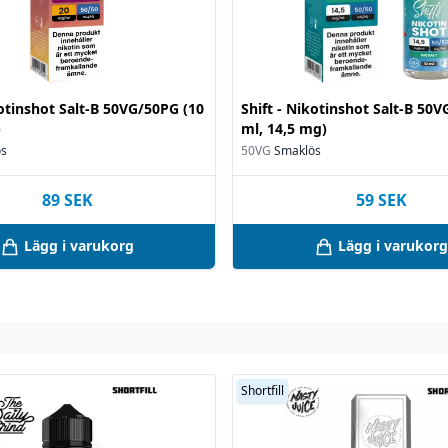
kotinshot Salt-B 50VG/50PG (10
Shift - Nikotinshot Salt-B 50
)
ml, 14,5 mg)
ös
50VG
Smaklös
89
SEK
59
SEK
Lägg i varukorg
Lägg i varukorg
Shortfill