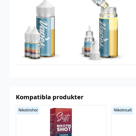
Innehåller
Ja
cooling
Tillverkare
Pachamama by CCD
Typ
Shortfill
Utrymme för
10 ml (1 st)
nikotinshots
Smakprofil
Björnbär
,
Menthol
,
Mentol
,
Gurka
Kompatibla produkter
Nikotinshot
Nikotinsalt