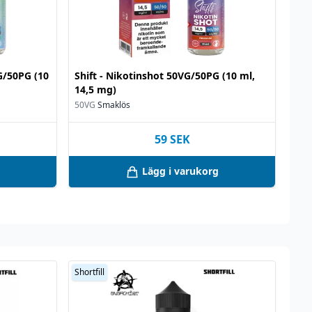
VG/50PG (10
Shift - Nikotinshot 50VG/50PG (10 ml,
14,5 mg)
50VG
Smaklös
59
SEK
Lägg i varukorg
Shortfill