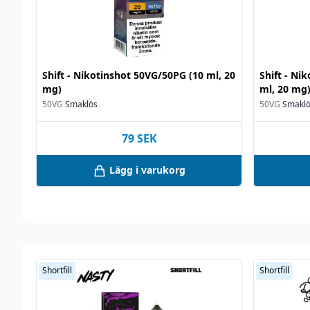
Shift - Nikotinshot 50VG/50PG (10 ml, 20
Shift - Ni
mg)
ml, 20 mg
50VG
Smaklös
50VG
Smakl
79
SEK
Lägg i varukorg
Shortfill
Shortfill