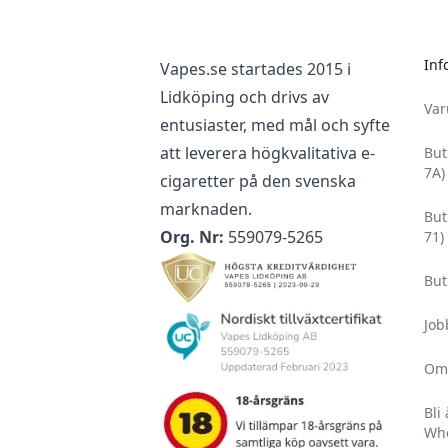
Inf
Vapes.se startades 2015 i
Lidköping och drivs av
Va
entusiaster, med mål och syfte
att leverera högkvalitativa e-
But
7A)
cigaretter på den svenska
marknaden.
But
Org. Nr:
559079-5265
71)
But
Job
Om
Bli
Who