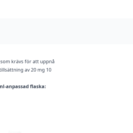
 som krävs för att uppnå
illsättning av 20 mg 10
 ml-anpassad flaska: