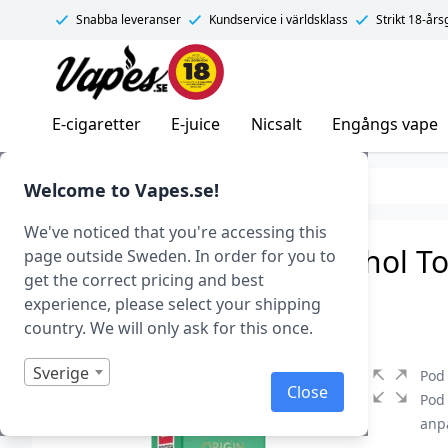
Snabba leveranser
Kundservice i världsklass
Strikt 18-år
Vapes.se
E-cigaretter
E-juice
Nicsalt
Engångs vape
E-juice
Smaker
Tobak
Welcome to Vapes.se!
We've noticed that you're accessing this
Pod Salt Origin – Menthol To
page outside Sweden. In order for you to
get the correct pricing and best
Art.nr: 42776
experience, please select your shipping
I lager
country. We will only ask for this once.
Sverige
Pod
Close
Pod 
anp