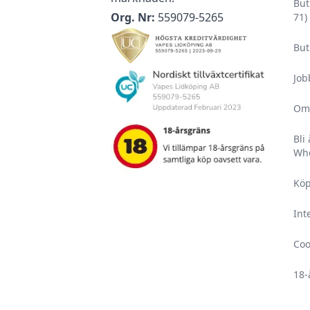
För optimal livslängd på din nikotinvätska bör den fö
But
Org. Nr:
559079-5265
71)
Förvara all din utrustning och alla nikotinvaror utom
husdjur.
But
Läs igenom säkerhetsbilagan innan användning.
Uppsök alltid läkare och/eller akutmottagning om du
Job
barn fått i sig nikotin, då det är väldigt skadligt för
Om
Upplever du ihållande biverkningar som är angivna i
vänligen uppsök läkare och ta med förpackningen s
Bli
Who
E-vätskor med nikotin har en hållbarhet på minst 2 
förpackning och minst 1 månad vid öppnad förpackn
Köp
bortom solljus mellan 5-25 °C på en torr och mörk pl
Int
Coo
18-