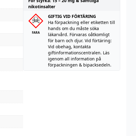
För styrka: 15 – 20 mg & samtliga
nikotinsalter
GIFTIG VID FÖRTÄRING
Ha förpackning eller etiketten till
hands om du måste söka
FARA
läkarvård. Förvaras oåtkomligt
för barn och djur. Vid förtäring:
Vid obehag, kontakta
giftinformationscentralen. Läs
igenom all information på
förpackningen & bipacksedeln.