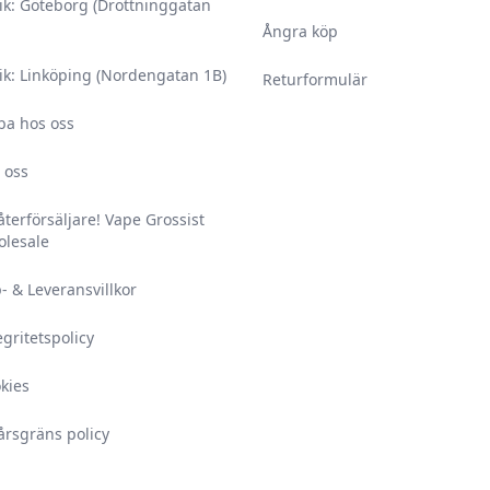
rvaras i 12 °C.
ik: Göteborg (Drottninggatan
 räckhåll för barn och
Ångra köp
ik: Linköping (Nordengatan 1B)
Returformulär
 misstänker att ditt
ba hos oss
 icke-vuxna personer.
 oss
 säkerhetsbilagan,
amt säkerhetsbilagan.
 återförsäljare! Vape Grossist
lesale
år vid oöppnad
ing – vid förvaring
- & Leveransvillkor
ats.
egritetspolicy
kies
årsgräns policy