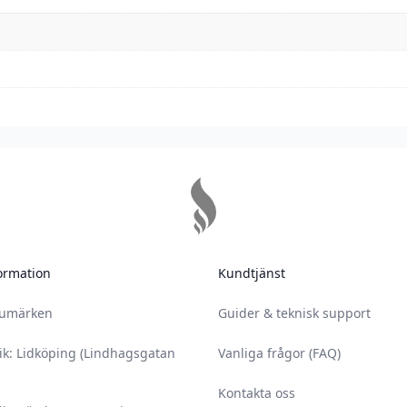
n köp
spädd men ska användas
nt tvätta den av den del
ormation
Kundtjänst
 och ditt ansikte vid
rumärken
Guider & teknisk support
ik: Lidköping (Lindhagsgatan
Vanliga frågor (FAQ)
 på 18 år.
Kontakta oss