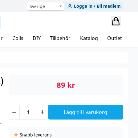
Logga in / Bli medlem
Sverige
r
Coils
DIY
Tillbehör
Katalog
Outlet
)
89
kr
−
+
Lägg till i varukorg
Pod
Salt
–
Origin
Snabb leverans
-