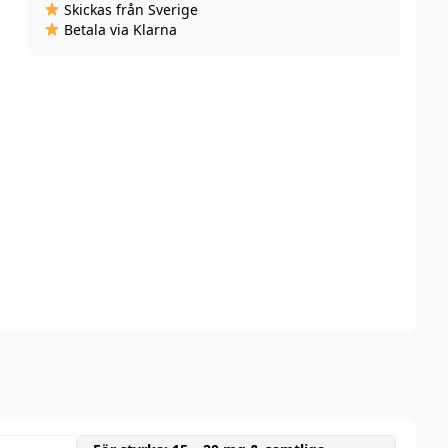
Skickas från Sverige
Menthol
Betala via Klarna
Tobacco
(10
ml,
14
mg,
Nikotinsalt)
mängd