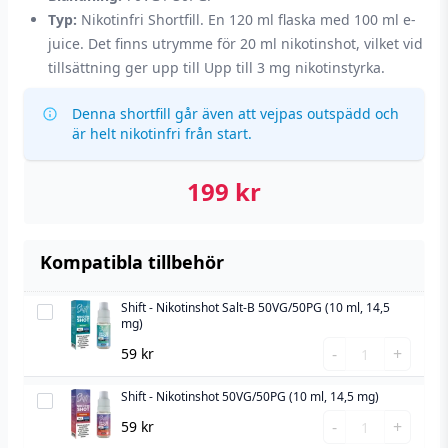
Typ:
Nikotinfri Shortfill. En 120 ml flaska med 100 ml e-
juice. Det finns utrymme för 20 ml nikotinshot, vilket vid
tillsättning ger upp till Upp till 3 mg nikotinstyrka.
Denna shortfill går även att vejpas outspädd och
är helt nikotinfri från start.
199
kr
Kompatibla tillbehör
Shift - Nikotinshot Salt-B 50VG/50PG (10 ml, 14,5
Shift
mg)
-
Shift
-
+
59
kr
Nikotinshot
-
Salt-
Nikotinshot
Shift - Nikotinshot 50VG/50PG (10 ml, 14,5 mg)
Shift
B
Salt-
Shift
-
-
+
59
kr
50VG/50PG
B
-