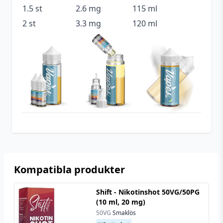
1.5 st
2.6 mg
115 ml
Tillverkare
Koyuki Vapor
2 st
3.3 mg
120 ml
Tillverkningsland
Sverige
Typ
Shortfill
Utrymme för
20 ml (2 st)
nikotinshots
Kompatibla produkter
Shift - Nikotinshot 50VG/50PG
(10 ml, 20 mg)
50VG
Smaklös