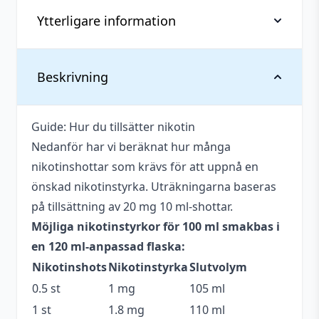
Ytterligare information
Vikt
0,145 kg
Beskrivning
Anpassad för
Upp till 3 mg
nikotinstyrka
Guide: Hur du tillsätter nikotin
Nedanför har vi beräknat hur många
Antal ml
100 ml
nikotinshottar som krävs för att uppnå en
Beskrivande
Fruktig
,
Kryddig
,
Tobak
önskad nikotinstyrka. Uträkningarna baseras
på tillsättning av 20 mg 10 ml-shottar.
Blandning
70VG / 30PG
Möjliga nikotinstyrkor för 100 ml smakbas i
Flaskstorlek
120 ml
en 120 ml-anpassad flaska:
Nikotinshots
Nikotinstyrka
Slutvolym
Innehåller
Okänt
cooling
0.5 st
1 mg
105 ml
1 st
1.8 mg
110 ml
Smakprofil
Äpple
,
Kanel
,
Tobak