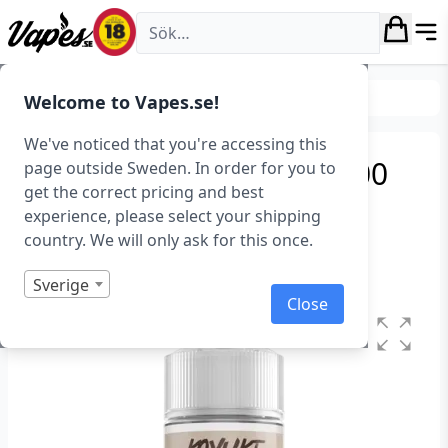
Vapes.se
E-juice
Smaker
Tobak
Welcome to Vapes.se!
We've noticed that you're accessing this
Koyuki Shades – Sato (100
page outside Sweden. In order for you to
get the correct pricing and best
ml, Shortfill)
experience, please select your shipping
country. We will only ask for this once.
Art.nr: 43500
I lager
Sverige
Close