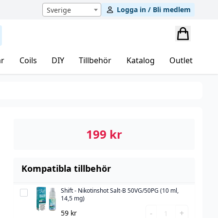
Logga in / Bli medlem
Sverige
r
Coils
DIY
Tillbehör
Katalog
Outlet
199
kr
Kompatibla tillbehör
Shift - Nikotinshot Salt-B 50VG/50PG (10 ml,
Shift
14,5 mg)
-
Shift
-
+
59
kr
Nikotinshot
d