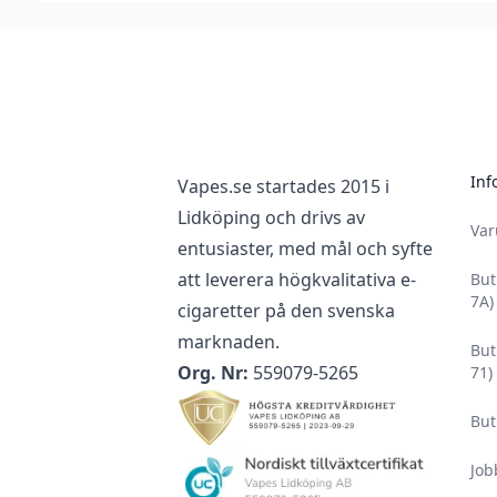
Footer
Inf
Vapes.se startades 2015 i
Lidköping och drivs av
Va
entusiaster, med mål och syfte
att leverera högkvalitativa e-
But
7A)
cigaretter på den svenska
marknaden.
But
Org. Nr:
559079-5265
71)
But
Job