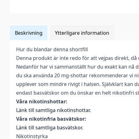
Beskrivning
Ytterligare information
Hur du blandar denna shortfill
Vikt
0,082 kg
Denna produkt är inte redo för att vejpas direkt, då
Serie
Halo
Nedanför har vi sammanställt hur du exakt kan nå d
du ska använda 20 mg-shottar rekommenderar vi ni
Tillverkare
Nicopure Labs
upplever som mindre rivigt i halsen. Självklart kan
Tillverkningsland
USA
endast basvätskor om du önskar en helt nikotinfri s
Våra nikotinshottar:
Blandning
50VG / 50PG
Länk till samtliga nikotinshottar.
Anpassad för
Våra nikotinfria basvätskor:
Upp till 10 mg
nikotinstyrka
Länk till samtliga basvätskor.
Antal ml
50 ml
Nikotinstyrka