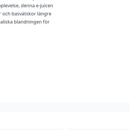
levelse, denna e-juicen
tar och basvätskor längre
aliska blandningen för