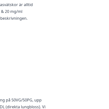
asvätskor är alltid
18 & 20 mg/ml
i beskrivningen.
ing på 50VG/50PG, upp
L (direkta lungbloss). Vi