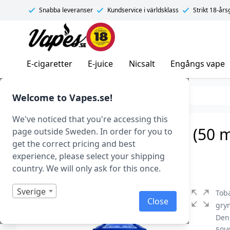
Snabba leveranser
Kundservice i världsklass
Strikt 18-år
Vapes.se
E-cigaretter
E-juice
Nicsalt
Engångs vape
E-juice
Smaker
Tobak
Welcome to Vapes.se!
We've noticed that you're accessing this
Halo – Tribeca Tobacco (50 ml
page outside Sweden. In order for you to
get the correct pricing and best
Art.nr: 36542
experience, please select your shipping
I lager
country. We will only ask for this once.
Sverige
Toba
Close
gry
Denn
50VG