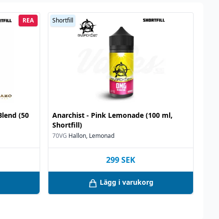
REA
Shortfill
Blend (50
Anarchist - Pink Lemonade (100 ml,
Shortfill)
70VG
Hallon, Lemonad
299
SEK
Lägg i varukorg