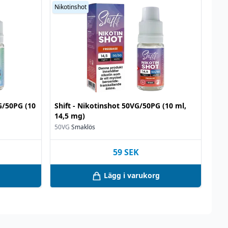
Nikotinshot
VG/50PG (10
Shift - Nikotinshot 50VG/50PG (10 ml,
14,5 mg)
50VG
Smaklös
59
SEK
Lägg i varukorg