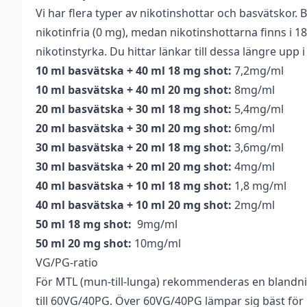
Vi har flera typer av nikotinshottar och basvätskor. B
Flaskstorlek
100 ml
nikotinfria (0 mg), medan nikotinshottarna finns i 
Typ
Shortfill (MTL)
nikotinstyrka. Du hittar länkar till dessa längre upp 
10 ml basvätska + 40 ml 18 mg shot:
7,2mg/ml
Innehåller
Nej
10 ml basvätska + 40 ml 20 mg shot:
8mg/ml
cooling
20 ml basvätska + 30 ml 18 mg shot:
5,4mg/ml
Beskrivande
Tobak
20 ml basvätska + 30 ml 20 mg shot:
6mg/ml
30 ml basvätska + 20 ml 18 mg shot:
3,6mg/ml
Smakprofil
Kola
30 ml basvätska + 20 ml 20 mg shot:
4mg/ml
Utrymme för
50 ml (5 st)
40 ml basvätska + 10 ml 18 mg shot:
1,8 mg/ml
nikotinshots
40 ml basvätska + 10 ml 20 mg shot:
2mg/ml
50 ml 18 mg shot:
9mg/ml
50 ml 20 mg shot:
10mg/ml
VG/PG-ratio
För MTL (mun-till-lunga) rekommenderas en blandn
till 60VG/40PG. Över 60VG/40PG lämpar sig bäst för D