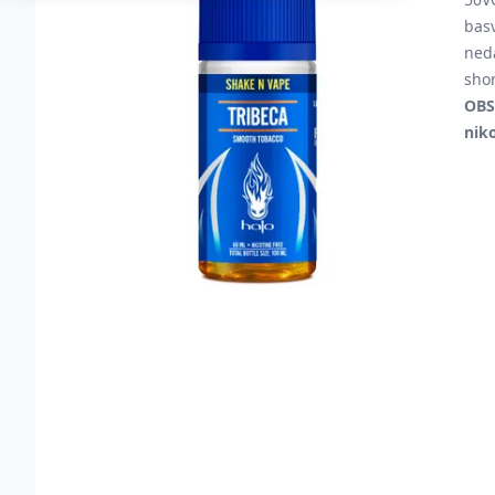
bas
ned
short
OBS
niko