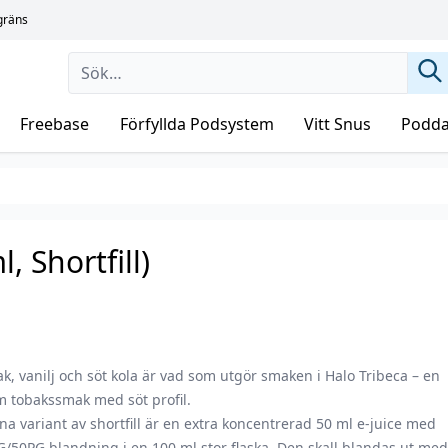
sgräns
Freebase
Förfyllda Podsystem
Vitt Snus
Podda
, Shortfill)
k, vanilj och söt kola är vad som utgör smaken i Halo Tribeca – en
m tobakssmak med söt profil.
a variant av shortfill är en extra koncentrerad 50 ml e-juice med
/50PG blandning i en 100 ml stor flaska. Den skall blandas ut me