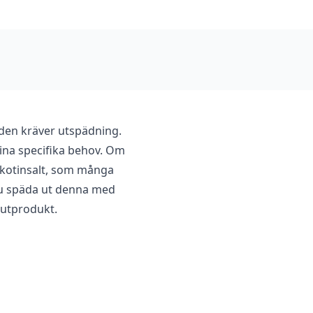
 den kräver utspädning.
ina specifika behov. Om
kotinsalt, som många
 du späda ut denna med
lutprodukt.