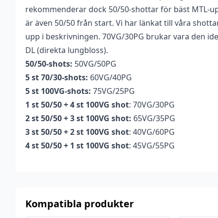
rekommenderar dock 50/50-shottar för bäst MTL-upp
är även 50/50 från start. Vi har länkat till våra shot
upp i beskrivningen. 70VG/30PG brukar vara den ide
DL (direkta lungbloss).
50/50-shots:
50VG/50PG
5 st 70/30-shots:
60VG/40PG
5 st 100VG-shots:
75VG/25PG
1 st 50/50 + 4 st 100VG shot
: 70VG/30PG
2 st 50/50 + 3 st 100VG shot:
65VG/35PG
3 st 50/50 + 2 st 100VG shot
: 40VG/60PG
4 st 50/50 + 1 st 100VG shot
: 45VG/55PG
Kompatibla produkter