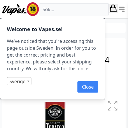
Vapes.se
E-juice
Smaker
Tobak
Welcome to Vapes.se!
We've noticed that you're accessing this
Dinner Lady Bar Salts –
page outside Sweden. In order for you to
get the correct pricing and best
Cuban Tobacco (10 ml, 14
experience, please select your shipping
mg, Nikotinsalt)
country. We will only ask for this once.
Art.nr: 43052
Sverige
Close
I lager