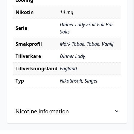
cooling
Nikotin
14 mg
Dinner Lady Fruit Full Bar
Serie
Salts
Smakprofil
Mörk Tobak
,
Tobak
,
Vanilj
Tillverkare
Dinner Lady
Tillverkningsland
England
Typ
Nikotinsalt
,
Singel
Nicotine information
Viktig information om hantering av nikotin, läs
Footer