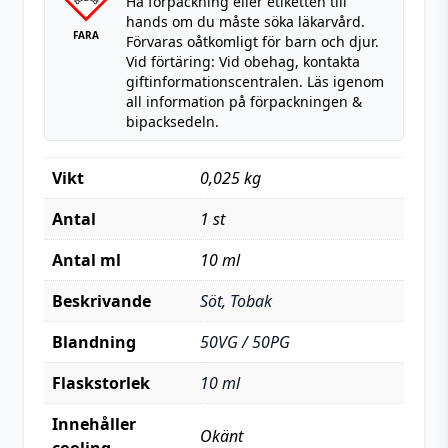
Ha förpackning eller etiketten till
hands om du måste söka läkarvård.
FARA
Förvaras oåtkomligt för barn och djur.
Vid förtäring: Vid obehag, kontakta
giftinformationscentralen. Läs igenom
all information på förpackningen &
bipacksedeln.
Vikt
0,025 kg
Antal
1 st
Antal ml
10 ml
Beskrivande
Söt
,
Tobak
Blandning
50VG / 50PG
Flaskstorlek
10 ml
Innehåller
Okänt