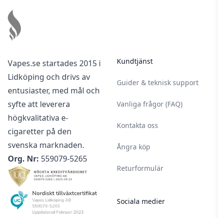
innan köp
Nikotin är ett mycket beroendeframkallande
ämne.
Nikotin är giftigt i ren form. Denna produkt är
Kundtjänst
Vapes.se startades 2015 i
utspädd men ska användas med försiktighet.
Lidköping och drivs av
Vid kontakt av nikotin på huden bör du alltid
Guider & teknisk support
entusiaster, med mål och
noggrant tvätta den av den del som
syfte att leverera
Vanliga frågor (FAQ)
exponerats.
högkvalitativa e-
Använd gärna handskar och undvik att röra
Kontakta oss
cigaretter på den
dina ögon och ditt ansikte vid hantering av
svenska marknaden.
nikotin.
Ångra köp
Org. Nr:
559079-5265
Nikotin- & tobaksprodukter har en laglig
Returformulär
åldersgräns på 18 år.
Denna produkt är endast avsedd för vuxna
rökare.
Sociala medier
För optimal livslängd på din nikotinvätska bör