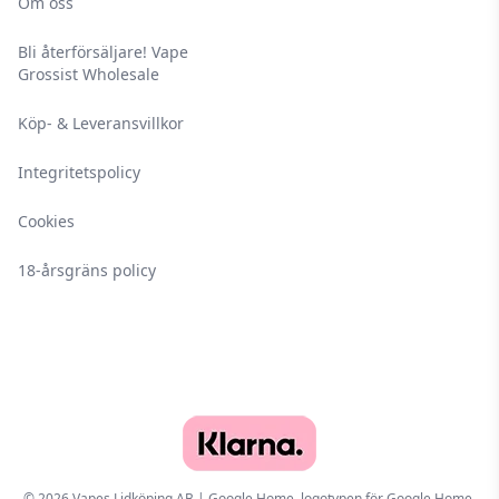
Om oss
förvaring bortom solljus mellan 5-25 °C på en
Bli återförsäljare! Vape
torr och mörk plats.
Grossist Wholesale
Köp- & Leveransvillkor
Integritetspolicy
Cookies
18-årsgräns policy
© 2026 Vapes Lidköping AB | Google Home, logotypen för Google Home,