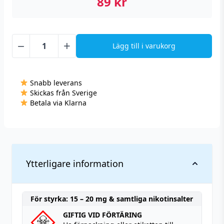
89
kr
−
+
Lägg till i varukorg
Dinner
Lady
Bar
Snabb leverans
Salts
Skickas från Sverige
-
Betala via Klarna
Cuban
Tobacco
(10
ml,
14
Ytterligare information
mg,
Nikotinsalt)
mängd
För styrka: 15 – 20 mg & samtliga nikotinsalter
GIFTIG VID FÖRTÄRING