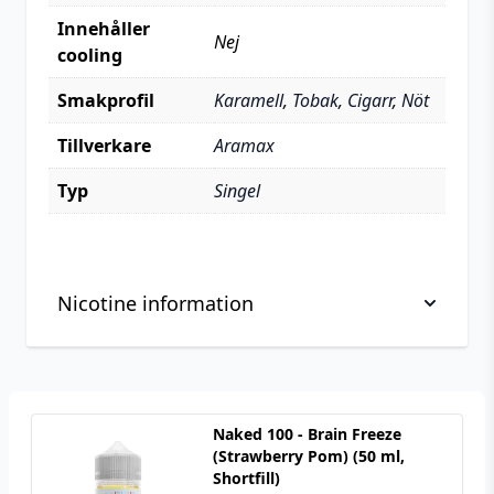
Innehåller
Nej
cooling
Smakprofil
Karamell
,
Tobak
,
Cigarr
,
Nöt
Tillverkare
Aramax
Typ
Singel
Nicotine information
Viktig information om hantering av nikotin, läs
innan köp
Naked 100 - Brain Freeze
Nikotin är ett mycket beroendeframkallande
(Strawberry Pom) (50 ml,
ämne.
Shortfill)