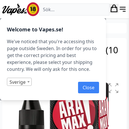
Vapes.se
E-juice
Smaker
Tobak
Welcome to Vapes.se!
We've noticed that you're accessing this
Aramax – Cigar Tobacco (10
page outside Sweden. In order for you to
get the correct pricing and best
ml)
experience, please select your shipping
country. We will only ask for this once.
Art.nr: 42473
Sverige
Close