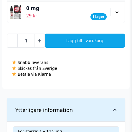
0 mg
29
kr
I lager
−
+
Lägg till i varukorg
Aramax
-
Cigar
Snabb leverans
Tobacco
Skickas från Sverige
(10
Betala via Klarna
ml)
mängd
Ytterligare information
För styrka: 1 – 14,5 mg