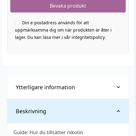
Din e-postadress används för att
uppmärksamma dig om när produkten är åter i
lager. Du kan läsa mer i vår integritetspolicy.
Ytterligare information
Vikt
0,08 kg
Beskrivning
Anpassad för
Upp till 3 mg
nikotinstyrka
Guide: Hur du tillsätter nikotin