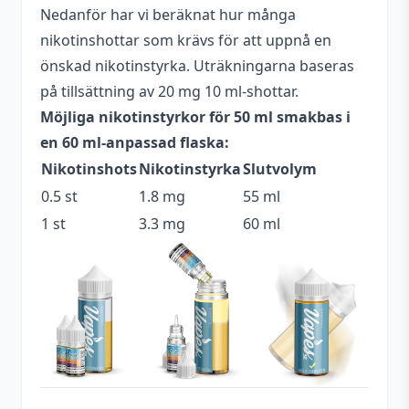
Nedanför har vi beräknat hur många
Antal ml
50 ml
nikotinshottar som krävs för att uppnå en
Beskrivande
Fruktig
,
Kylig
önskad nikotinstyrka. Uträkningarna baseras
på tillsättning av 20 mg 10 ml-shottar.
Blandning
70VG / 30PG
Möjliga nikotinstyrkor för 50 ml smakbas i
Flaskstorlek
60 ml
en 60 ml-anpassad flaska:
Nikotinshots
Nikotinstyrka
Slutvolym
Innehåller
Ja
cooling
0.5 st
1.8 mg
55 ml
1 st
3.3 mg
60 ml
Serie
Ohm Boy Volume III
Mentol
,
Vattenmelon
,
Smakprofil
Rabarber
Tillverkare
Ohm Boy E-liquids
Tillverkningsland
England
Typ
Shortfill