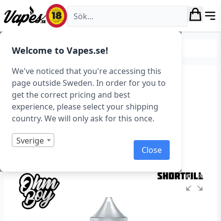
Vapes.se
E-juice
Smaker
Frukt & Bär
Welcome to Vapes.se!
We've noticed that you're accessing this
Ohm Boy Volume III –
page outside Sweden. In order for you to
get the correct pricing and best
Watermelon & Rhubarb
experience, please select your shipping
Chilled (50 ml, Shortfill)
country. We will only ask for this once.
Art.nr: 39364
Sverige
Close
Slut i lager