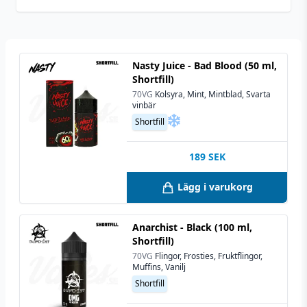
Utrymme för
10 ml (1 st)
nikotinshots
Nasty Juice - Bad Blood (50 ml,
Shortfill)
70VG
Kolsyra, Mint, Mintblad, Svarta
vinbär
Shortfill
189
SEK
Lägg i varukorg
Anarchist - Black (100 ml,
Shortfill)
70VG
Flingor, Frosties, Fruktflingor,
Muffins, Vanilj
Shortfill