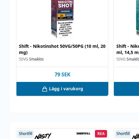
Shift - Nikotinshot 50VG/50PG (10 ml, 20
Shift - Ni
mg)
ml, 14,5 m
50VG
Smaklös
50VG
Smakl
79
SEK
Lägg i varukorg
Shortfill
REA
Shortfill