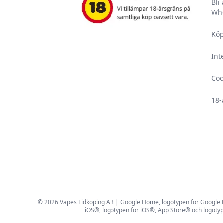
Bli
Who
Köp
Int
Coo
18-
© 2026 Vapes Lidköping AB | Google Home, logotypen för Google Hom
iOS®, logotypen för iOS®, App Store® och logotyp