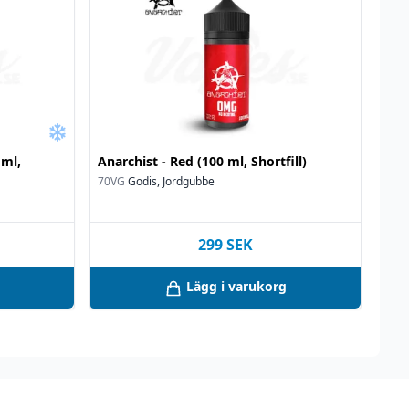
 ml,
Anarchist - Red (100 ml, Shortfill)
70VG
Godis, Jordgubbe
299
SEK
Lägg i varukorg