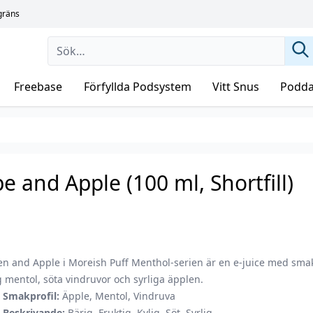
sgräns
Freebase
Förfyllda Podsystem
Vitt Snus
Podda
 and Apple (100 ml, Shortfill)
en and Apple i Moreish Puff Menthol-serien är en e-juice med sma
g mentol, söta vindruvor och syrliga äpplen.
Smakprofil:
Äpple, Mentol, Vindruva
Beskrivande:
Bärig, Fruktig, Kylig, Söt, Syrlig