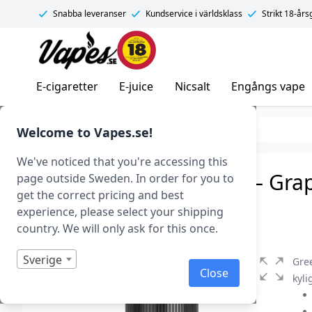
Snabba leveranser
Kundservice i världsklass
Strikt 18-år
Vapes.se
E-cigaretter
E-juice
Nicsalt
Engångs vape
E-juice
Smaker
Frukt & Bär
Welcome to Vapes.se!
We've noticed that you're accessing this
Moreish Puff Menthol – Grape
page outside Sweden. In order for you to
get the correct pricing and best
Art.nr: 39683
experience, please select your shipping
I lager
country. We will only ask for this once.
Sverige
Gre
Close
kyli