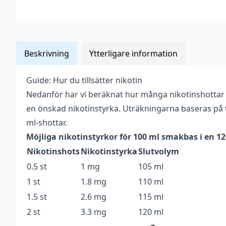
Beskrivning
Ytterligare information
Guide: Hur du tillsätter nikotin
Vikt
0,139 kg
Nedanför har vi beräknat hur många nikotinshottar
Anpassad för
en önskad nikotinstyrka. Uträkningarna baseras på t
Upp till 3 mg
nikotinstyrka
ml-shottar.
Möjliga nikotinstyrkor för 100 ml smakbas i en 1
Antal ml
100 ml
Nikotinshots
Nikotinstyrka
Slutvolym
Beskrivande
Bärig
,
Fruktig
,
Kylig
,
Söt
,
Syrlig
0.5 st
1 mg
105 ml
Blandning
70VG / 30PG
1 st
1.8 mg
110 ml
1.5 st
2.6 mg
115 ml
Flaskstorlek
120 ml
2 st
3.3 mg
120 ml
Innehåller