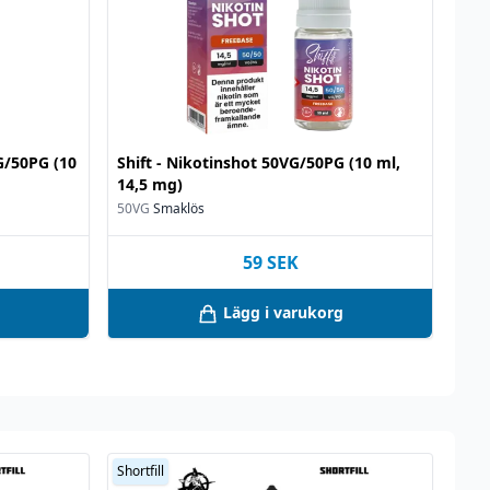
VG/50PG (10
Shift - Nikotinshot 50VG/50PG (10 ml,
14,5 mg)
50VG
Smaklös
59
SEK
Lägg i varukorg
Shortfill