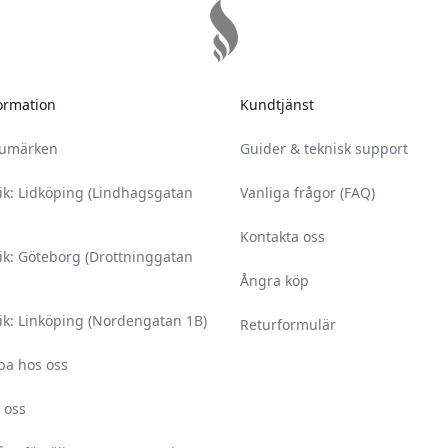
ormation
Kundtjänst
rumärken
Guider & teknisk support
ik: Lidköping (Lindhagsgatan
Vanliga frågor (FAQ)
Kontakta oss
ik: Göteborg (Drottninggatan
Ångra köp
ik: Linköping (Nordengatan 1B)
Returformulär
ba hos oss
 oss