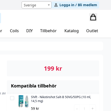
Logga in / Bli medlem
Sverige
r
Coils
DIY
Tillbehör
Katalog
Outlet
199
kr
Kompatibla tillbehör
k av
Shift - Nikotinshot Salt-B 50VG/50PG (10 ml,
Shift
14,5 mg)
-
Shift
-
+
59
kr
Nikotinshot