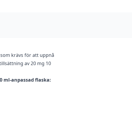
 som krävs för att uppnå
illsättning av 20 mg 10
20 ml-anpassad flaska: