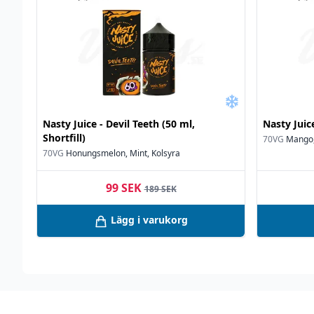
Nasty Juice - Devil Teeth (50 ml,
Nasty Juic
Shortfill)
70VG
Mango,
70VG
Honungsmelon, Mint, Kolsyra
99 SEK
189 SEK
Lägg i varukorg
Footer