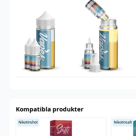
Ja
cooling
Serie
Moreish Puff Menthol
Smakprofil
Äpple
,
Mentol
,
Vindruva
Tillverkare
Moreish Puff
Tillverkningsland
USA
Typ
Shortfill
Utrymme för
20 ml (2 st)
nikotinshots
Kompatibla produkter
Nikotinshot
Nikotinsalt