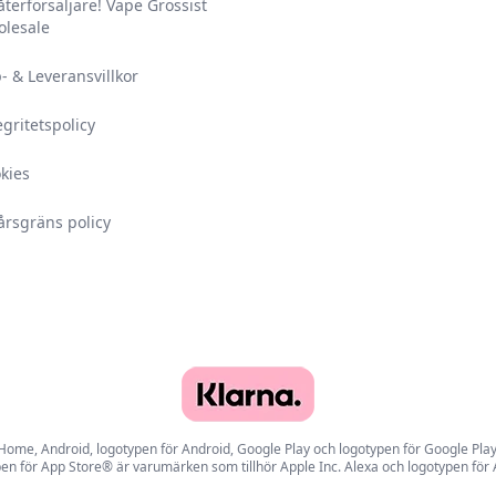
 återförsäljare! Vape Grossist
lesale
- & Leveransvillkor
egritetspolicy
kies
årsgräns policy
e, Android, logotypen för Android, Google Play och logotypen för Google Play ä
en för App Store® är varumärken som tillhör Apple Inc. Alexa och logotypen för