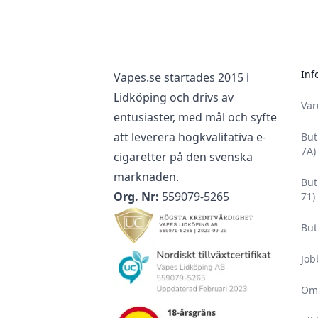
Inf
Vapes.se startades 2015 i
Lidköping och drivs av
Va
entusiaster, med mål och syfte
att leverera högkvalitativa e-
But
7A)
cigaretter på den svenska
marknaden.
But
Org. Nr:
559079-5265
71)
But
Job
Om