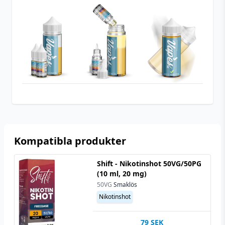
Tillverkare
Moreish Puff
Tillverkningsland
England
Typ
Shortfill
Utrymme för
20 ml (2 st)
nikotinshots
Kompatibla produkter
Shift - Nikotinshot 50VG/50PG
(10 ml, 20 mg)
50VG
Smaklös
Nikotinshot
79
SEK