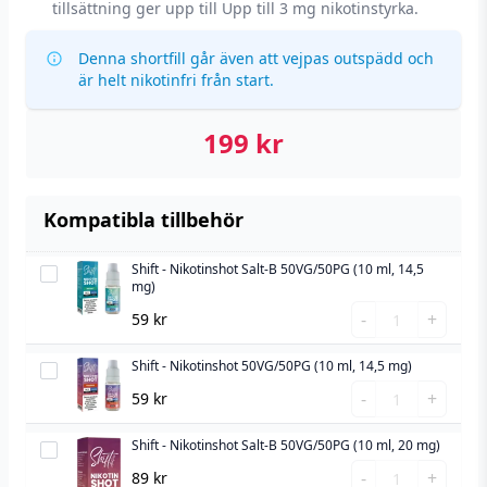
tillsättning ger upp till Upp till 3 mg nikotinstyrka.
Denna shortfill går även att vejpas outspädd och
är helt nikotinfri från start.
199
kr
Kompatibla tillbehör
Shift - Nikotinshot Salt-B 50VG/50PG (10 ml, 14,5
Shift
mg)
-
Shift
-
+
59
kr
Nikotinshot
-
Salt-
Nikotinshot
Shift - Nikotinshot 50VG/50PG (10 ml, 14,5 mg)
Shift
B
Salt-
Shift
-
-
+
59
kr
50VG/50PG
B
-
Nikotinshot
(10
50VG/50PG
Nikotinshot
Shift - Nikotinshot Salt-B 50VG/50PG (10 ml, 20 mg)
50VG/50PG
Shift
ml,
(10
50VG/50PG
Shift
(10
-
-
+
89
kr
14,5