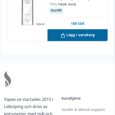
70VG
Tobak, Vanilj
Shortfill
189
SEK
Lägg i varukorg
Footer
Kundtjänst
Vapes.se startades 2015 i
Lidköping och drivs av
Guider & teknisk support
entusiaster, med mål och