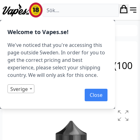
Vapes.se
E-juice
Smaker
Frukt & Bär
Welcome to Vapes.se!
We've noticed that you're accessing this
Moreish Puff Fruits –
page outside Sweden. In order for you to
get the correct pricing and best
Strawberry Pear & Lime (100
experience, please select your shipping
ml, Shortfill)
country. We will only ask for this once.
Art.nr: 39333
Sverige
Close
I lager