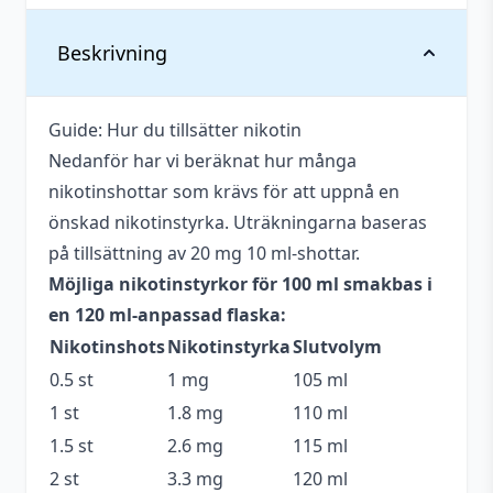
mängd
Vikt
0,139 kg
Beskrivning
Anpassad för
Upp till 3 mg
nikotinstyrka
Guide: Hur du tillsätter nikotin
Nedanför har vi beräknat hur många
Antal ml
100 ml
nikotinshottar som krävs för att uppnå en
Beskrivande
Bärig
,
Fruktig
,
Söt
,
Syrlig
önskad nikotinstyrka. Uträkningarna baseras
på tillsättning av 20 mg 10 ml-shottar.
Blandning
70VG / 30PG
Möjliga nikotinstyrkor för 100 ml smakbas i
Flaskstorlek
120 ml
en 120 ml-anpassad flaska:
Nikotinshots
Nikotinstyrka
Slutvolym
Innehåller
Nej
cooling
0.5 st
1 mg
105 ml
1 st
1.8 mg
110 ml
Serie
Moreish Puff
1.5 st
2.6 mg
115 ml
Smakprofil
Jordgubbe
,
Lime
,
Päron
2 st
3.3 mg
120 ml