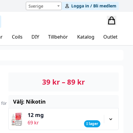
Logga in / Bli medlem
Sverige
r
Coils
DIY
Tillbehör
Katalog
Outlet
39
kr
–
89
kr
Välj: Nikotin
 för
12 mg
69
kr
I lager