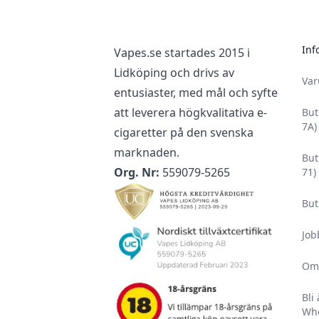
Inf
Vapes.se startades 2015 i
Lidköping och drivs av
Va
entusiaster, med mål och syfte
att leverera högkvalitativa e-
But
7A)
cigaretter på den svenska
marknaden.
But
Org. Nr:
559079-5265
71)
But
Job
Om
Bli
Who