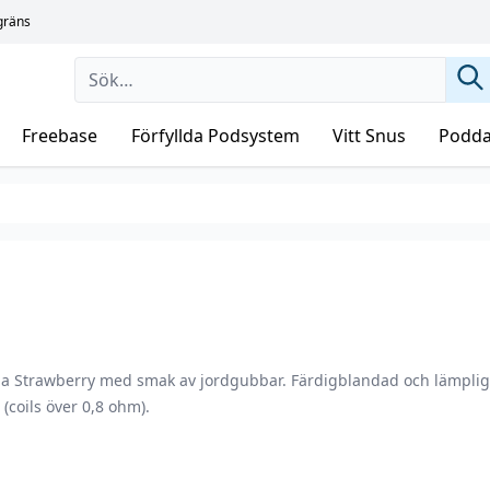
sgräns
Freebase
Förfyllda Podsystem
Vitt Snus
Podda
ua Strawberry med smak av jordgubbar. Färdigblandad och lämplig
(coils över 0,8 ohm).