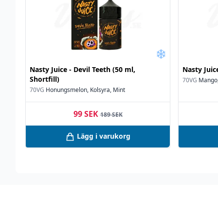
Nasty Juice - Devil Teeth (50 ml,
Nasty Juic
Shortfill)
70VG
Mango,
70VG
Honungsmelon, Kolsyra, Mint
99 SEK
189 SEK
Lägg i varukorg
Footer