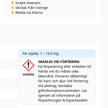
Snabb leverans
(10
Skickas från Sverige
ml)
Betala via Klarna
mängd
För styrka: 1 – 14,5 mg
SKADLIG VID FÖRTÄRING
Ha förpackning eller etiketten till
hands om du måste söka
VARNING
läkarvård. Förvaras oåtkomligt
för barn och djur. Vid förtäring:
Vid obehag, kontakta
giftinformationscentralen. Läs
igenom all information på
förpackningen & bipacksedeln.