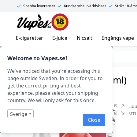
Snabba leveranser
Kundservice i världsklass
Strikt 18-år
Vapes.se
E-cigaretter
E-juice
Nicsalt
Engångs vape
E-juice
Smaker
Frukt & Bär
Welcome to Vapes.se!
We've noticed that you're accessing this
Liqua – Strawberry (10 ml)
page outside Sweden. In order for you to
get the correct pricing and best
Art.nr: 40207
experience, please select your shipping
country. We will only ask for this once.
Liq
Sverige
MTL 
Close