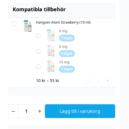
Kompatibla tillbehör
Hangsen Atom Strawberry (10 ml)
Hangsen
Atom
0 mg
Strawberry
I lager
(10
6 mg
ml)
I lager
12 mg
I lager
Hangsen
-
+
10
kr
–
55
kr
Atom
Strawberry
(10
ml)
−
+
Lägg till i varukorg
mängd
Liqua
-
Strawberry