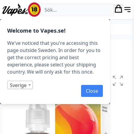
Vapes.se
E-juice
Smaker
Frukt & Bär
Welcome to Vapes.se!
We've noticed that you're accessing this
Liqua – Peach (10 ml)
page outside Sweden. In order for you to
get the correct pricing and best
Art.nr: 40210
experience, please select your shipping
country. We will only ask for this once.
Sverige
Close