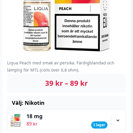
Liqua Peach med smak av persika. Färdigblandad och
lämplig för MTL (coils över 0,8 ohm).
39
kr
–
89
kr
Välj: Nikotin
18 mg
89
kr
I lager