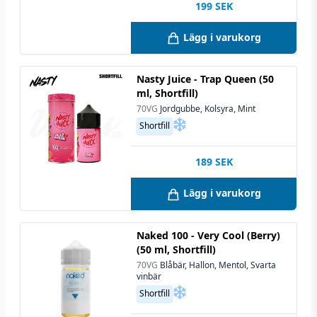
rökare.
199
SEK
För optimal livslängd på din nikotinvätska bör
Lägg i varukorg
den förvaras i 12 °C.
Förvara all din utrustning och alla nikotinvaror
Nasty Juice - Trap Queen (50
utom räckhåll för barn och husdjur.
ml, Shortfill)
Läs igenom säkerhetsbilagan innan
70VG
Jordgubbe, Kolsyra, Mint
användning.
Shortfill
Uppsök alltid läkare och/eller akutmottagning
189
SEK
om du misstänker att ditt barn fått i sig nikotin,
då det är väldigt skadligt för icke-vuxna
Lägg i varukorg
personer.
Upplever du ihållande biverkningar som är
Naked 100 - Very Cool (Berry)
angivna i säkerhetsbilagan, vänligen uppsök
(50 ml, Shortfill)
läkare och ta med förpackningen samt
70VG
Blåbär, Hallon, Mentol, Svarta
vinbär
säkerhetsbilagan.
Shortfill
E-vätskor med nikotin har en hållbarhet på