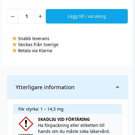
−
+
Lägg till i varukorg
Liqua
-
Peach
Snabb leverans
(10
Skickas från Sverige
ml)
Betala via Klarna
mängd
Ytterligare information
För styrka: 1 – 14,5 mg
SKADLIG VID FÖRTÄRING
Ha förpackning eller etiketten till
hands om du måste söka läkarvård.