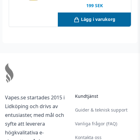
minst 2 år vid oöppnad förpackning och minst
199
SEK
1 månad vid öppnad förpackning – vid
Lägg i varukorg
förvaring bortom solljus mellan 5-25 °C på en
torr och mörk plats.
Footer
Kundtjänst
Vapes.se startades 2015 i
Lidköping och drivs av
Guider & teknisk support
entusiaster, med mål och
syfte att leverera
Vanliga frågor (FAQ)
högkvalitativa e-
Kontakta oss