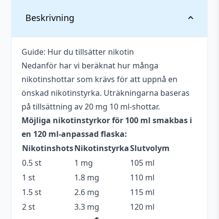
Vikt
0,136 kg
Beskrivning
Serie
Fizzy
Guide: Hur du tillsätter nikotin
Tillverkare
Mohawk & Co.
Nedanför har vi beräknat hur många
Tillverkningsland
Malaysia
nikotinshottar som krävs för att uppnå en
önskad nikotinstyrka. Uträkningarna baseras
Blandning
70VG / 30PG
på tillsättning av 20 mg 10 ml-shottar.
Anpassad för
Möjliga nikotinstyrkor för 100 ml smakbas i
Upp till 3 mg
nikotinstyrka
en 120 ml-anpassad flaska:
Nikotinshots
Nikotinstyrka
Slutvolym
Antal ml
100 ml
0.5 st
1 mg
105 ml
Flaskstorlek
120 ml
1 st
1.8 mg
110 ml
Typ
Shortfill
1.5 st
2.6 mg
115 ml
2 st
3.3 mg
120 ml
Innehåller
Ja