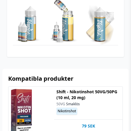
cooling
Beskrivande
Fruktig
,
Söt
Smakprofil
Päron
Utrymme för
20 ml (2 st)
nikotinshots
Kompatibla produkter
Shift - Nikotinshot 50VG/50PG
(10 ml, 20 mg)
50VG
Smaklös
Nikotinshot
79
SEK