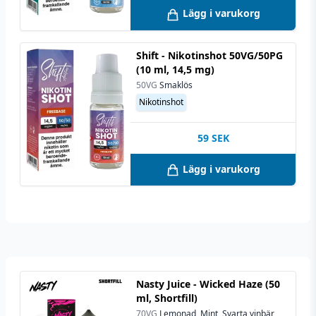
Lägg i varukorg
Shift - Nikotinshot 50VG/50PG
(10 ml, 14,5 mg)
50VG
Smaklös
Nikotinshot
59
SEK
Lägg i varukorg
Nasty Juice - Wicked Haze (50
ml, Shortfill)
70VG
Lemonad, Mint, Svarta vinbär