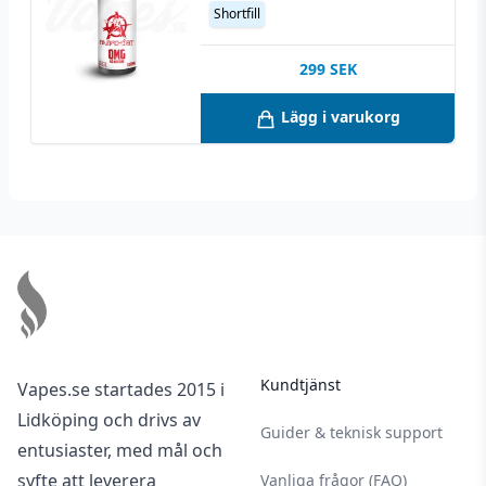
Shortfill
299
SEK
Lägg i varukorg
Footer
Kundtjänst
Vapes.se startades 2015 i
Lidköping och drivs av
Guider & teknisk support
entusiaster, med mål och
syfte att leverera
Vanliga frågor (FAQ)