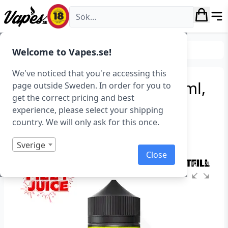
Vapes.se
E-juice
Smaker
Frukt & Bär
Welcome to Vapes.se!
We've noticed that you're accessing this
Fizzy – Yellow Pear (100 ml,
page outside Sweden. In order for you to
get the correct pricing and best
Shortfill)
experience, please select your shipping
country. We will only ask for this once.
Art.nr: 37007
I lager
Sverige
Close