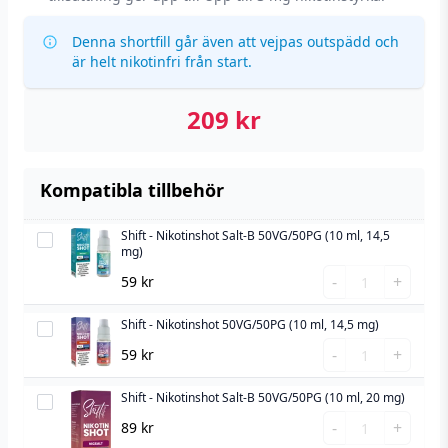
Denna shortfill går även att vejpas outspädd och
är helt nikotinfri från start.
209
kr
Kompatibla tillbehör
Shift - Nikotinshot Salt-B 50VG/50PG (10 ml, 14,5
Shift
mg)
-
Shift
-
+
59
kr
Nikotinshot
-
Salt-
Nikotinshot
Shift - Nikotinshot 50VG/50PG (10 ml, 14,5 mg)
Shift
B
Salt-
Shift
-
-
+
59
kr
50VG/50PG
B
-
Nikotinshot
(10
50VG/50PG
Nikotinshot
Shift - Nikotinshot Salt-B 50VG/50PG (10 ml, 20 mg)
50VG/50PG
Shift
ml,
(10
50VG/50PG
Shift
(10
-
-
+
89
kr
14,5
ml,
(10
-