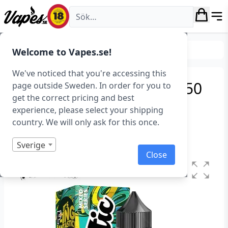
Vapes.se
E-juice
Smaker
Frukt & Bär
Welcome to Vapes.se!
We've noticed that you're accessing this
Fantastic – Puff Master (50
page outside Sweden. In order for you to
get the correct pricing and best
ml, Shortfill)
experience, please select your shipping
country. We will only ask for this once.
Art.nr: 36686
Slut i lager
Sverige
Close