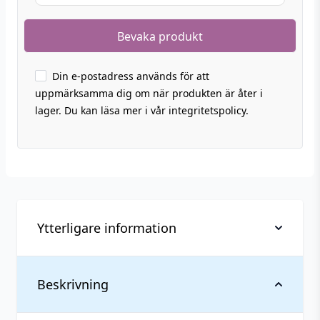
Din e-postadress används för att
uppmärksamma dig om när produkten är åter i
lager. Du kan läsa mer i vår integritetspolicy.
Ytterligare information
Vikt
0,107 kg
Beskrivning
Anpassad för