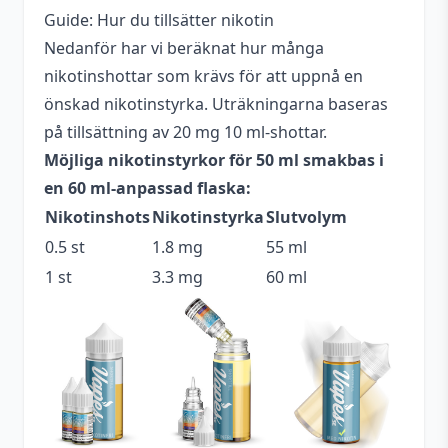
Upp till 3 mg
nikotinstyrka
Guide: Hur du tillsätter nikotin
Nedanför har vi beräknat hur många
Antal ml
50 ml
nikotinshottar som krävs för att uppnå en
Beskrivande
Söt
,
Syrlig
önskad nikotinstyrka. Uträkningarna baseras
på tillsättning av 20 mg 10 ml-shottar.
Blandning
70VG / 30PG
Möjliga nikotinstyrkor för 50 ml smakbas i
Flaskstorlek
60 ml
en 60 ml-anpassad flaska:
Nikotinshots
Nikotinstyrka
Slutvolym
Innehåller
Ja
cooling
0.5 st
1.8 mg
55 ml
1 st
3.3 mg
60 ml
Serie
Fantastic Mixed
Smakprofil
Läskedryck
,
Lemonad
,
Mojito
Tillverkare
Fantastic Juice
Tillverkningsland
Malaysia
Typ
Shortfill