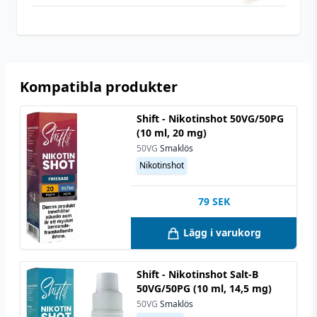
Utrymme för
10 ml (1 st)
nikotinshots
Kompatibla produkter
Shift - Nikotinshot 50VG/50PG
(10 ml, 20 mg)
50VG
Smaklös
Nikotinshot
79
SEK
Lägg i varukorg
Shift - Nikotinshot Salt-B
50VG/50PG (10 ml, 14,5 mg)
50VG
Smaklös