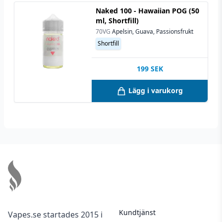
Naked 100 - Hawaiian POG (50
ml, Shortfill)
70VG
Apelsin, Guava, Passionsfrukt
Shortfill
199
SEK
Lägg i varukorg
Footer
Kundtjänst
Vapes.se startades 2015 i