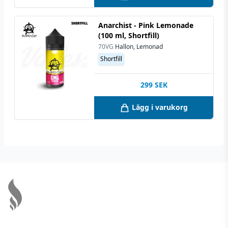
Anarchist - Pink Lemonade
(100 ml, Shortfill)
70VG
Hallon, Lemonad
Shortfill
299
SEK
Lägg i varukorg
Footer