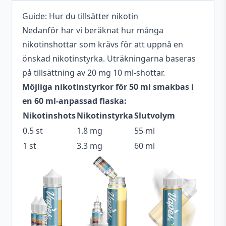
Anpassad för
Upp till 3 mg
nikotinstyrka
Guide: Hur du tillsätter nikotin
Nedanför har vi beräknat hur många
Antal ml
50 ml
nikotinshottar som krävs för att uppnå en
Beskrivande
Bärig
,
Mjölkig
önskad nikotinstyrka. Uträkningarna baseras
på tillsättning av 20 mg 10 ml-shottar.
Blandning
70VG / 30PG
Möjliga nikotinstyrkor för 50 ml smakbas i
Flaskstorlek
60 ml
en 60 ml-anpassad flaska:
Nikotinshots
Nikotinstyrka
Slutvolym
Innehåller
Nej
cooling
0.5 st
1.8 mg
55 ml
1 st
3.3 mg
60 ml
Serie
The Milkman Classics
Smakprofil
Hallon
,
Smulpaj
Tillverkare
The Milkman
Tillverkningsland
USA