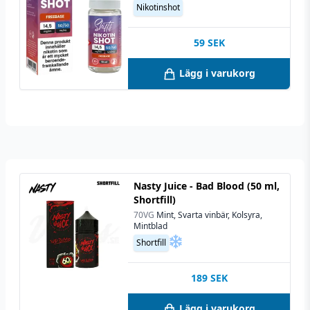
Nikotinshot
59
SEK
Lägg i varukorg
Nasty Juice - Bad Blood (50 ml,
Shortfill)
70VG
Mint, Svarta vinbär, Kolsyra,
Mintblad
Shortfill
189
SEK
Lägg i varukorg