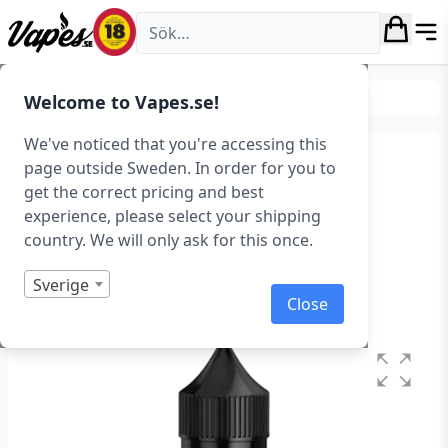
Vapes.se
E-juice
Smaker
Bakverk & Desserter
Welcome to Vapes.se!
We've noticed that you're accessing this
The Milkman Classics –
page outside Sweden. In order for you to
get the correct pricing and best
Crumbleberry (50 ml,
experience, please select your shipping
Shortfill)
country. We will only ask for this once.
Art.nr: 39244
Sverige
Close
Slut i lager