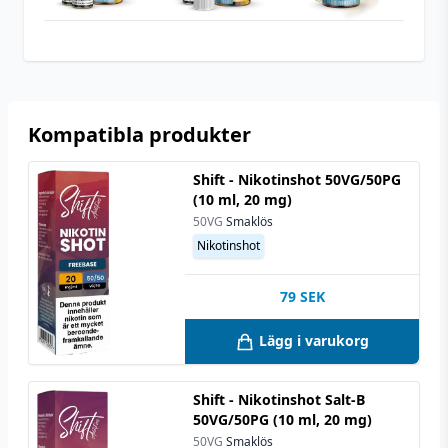
Typ
Shortfill
Utrymme för
10 ml (1 st)
nikotinshots
Kompatibla produkter
Shift - Nikotinshot 50VG/50PG
(10 ml, 20 mg)
50VG
Smaklös
Nikotinshot
79
SEK
Lägg i varukorg
Shift - Nikotinshot Salt-B
50VG/50PG (10 ml, 20 mg)
50VG
Smaklös