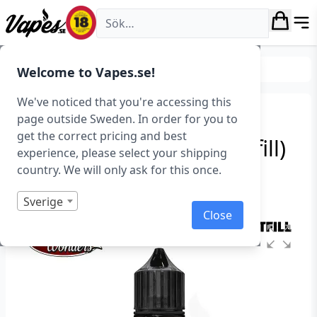
Vapes.se
E-juice
Smaker
Bakverk & Desserter
Welcome to Vapes.se!
We've noticed that you're accessing this
Liquid Wonders –
page outside Sweden. In order for you to
get the correct pricing and best
Kanelbulle (50 ml, Shortfill)
experience, please select your shipping
country. We will only ask for this once.
Art.nr: 39164
I lager
Sverige
Close