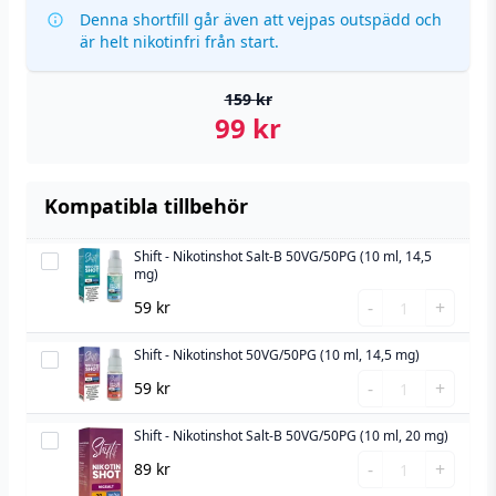
Denna shortfill går även att vejpas outspädd och
är helt nikotinfri från start.
159
kr
99
kr
Kompatibla tillbehör
Shift - Nikotinshot Salt-B 50VG/50PG (10 ml, 14,5
Shift
mg)
-
Shift
-
+
59
kr
Nikotinshot
-
Salt-
Nikotinshot
Shift - Nikotinshot 50VG/50PG (10 ml, 14,5 mg)
Shift
B
Salt-
Shift
-
-
+
59
kr
50VG/50PG
B
-
Nikotinshot
(10
50VG/50PG
Nikotinshot
Shift - Nikotinshot Salt-B 50VG/50PG (10 ml, 20 mg)
50VG/50PG
Shift
ml,
(10
50VG/50PG
Shift
(10
-
-
+
89
kr
14,5
ml,
(10
-
ml,
Nikotinshot