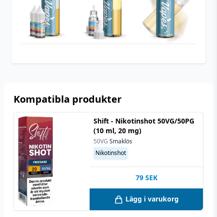
Typ
Shortfill
Utrymme för
10 ml (1 st)
nikotinshots
Smakprofil
Kanelbulle
,
Kardemumma
Kompatibla produkter
Shift - Nikotinshot 50VG/50PG
(10 ml, 20 mg)
50VG
Smaklös
Nikotinshot
79
SEK
Lägg i varukorg