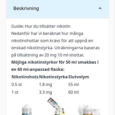
Vikt
0,076 kg
Beskrivning
Anpassad för
Upp till 3 mg
nikotinstyrka
Guide: Hur du tillsätter nikotin
Nedanför har vi beräknat hur många
Antal ml
50 ml
nikotinshottar som krävs för att uppnå en
Beskrivande
Mjölkig
,
Söt
,
Krämig
önskad nikotinstyrka. Uträkningarna baseras
på tillsättning av 20 mg 10 ml-shottar.
Blandning
75VG / 25PG
Möjliga nikotinstyrkor för 50 ml smakbas i
Flaskstorlek
60 ml
en 60 ml-anpassad flaska:
Nikotinshots
Nikotinstyrka
Slutvolym
Innehåller
Nej
cooling
0.5 st
1.8 mg
55 ml
1 st
3.3 mg
60 ml
Serie
Liquid Wonders
Tillverkare
Liquid Wonders
Tillverkningsland
Sverige