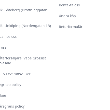
Kontakta oss
rvaras i 12 °C.
ik: Göteborg (Drottninggatan
 räckhåll för barn och
Ångra köp
ik: Linköping (Nordengatan 1B)
Returformulär
 misstänker att ditt
ba hos oss
 icke-vuxna personer.
 oss
 säkerhetsbilagan,
amt säkerhetsbilagan.
 återförsäljare! Vape Grossist
lesale
år vid oöppnad
ing – vid förvaring
- & Leveransvillkor
ats.
egritetspolicy
kies
årsgräns policy