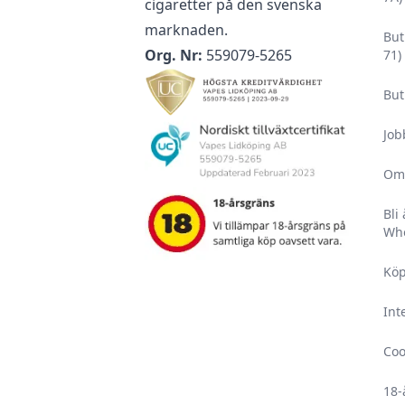
cigaretter på den svenska
Denna produkt är endast avsedd för vuxna rökare.
marknaden.
För optimal livslängd på din nikotinvätska bör den fö
But
Org. Nr:
559079-5265
71)
Förvara all din utrustning och alla nikotinvaror utom
husdjur.
But
Läs igenom säkerhetsbilagan innan användning.
Uppsök alltid läkare och/eller akutmottagning om du
Job
barn fått i sig nikotin, då det är väldigt skadligt för
Om
Upplever du ihållande biverkningar som är angivna i
vänligen uppsök läkare och ta med förpackningen s
Bli
Who
E-vätskor med nikotin har en hållbarhet på minst 2 
förpackning och minst 1 månad vid öppnad förpackn
Köp
bortom solljus mellan 5-25 °C på en torr och mörk pl
Int
Coo
18-