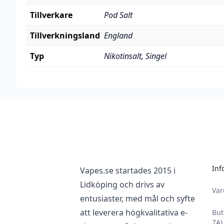
Tillverkare
Pod Salt
Tillverkningsland
England
Typ
Nikotinsalt
,
Singel
Viktig information om hantering av nikotin, läs inna
Footer
Nikotin är ett mycket beroendeframkallande ämne.
Nikotin är giftigt i ren form. Denna produkt är ut
med försiktighet.
Vid kontakt av nikotin på huden bör du alltid noggra
Inf
Vapes.se startades 2015 i
som exponerats.
Lidköping och drivs av
Använd gärna handskar och undvik att röra dina ögon
Va
entusiaster, med mål och syfte
hantering av nikotin.
att leverera högkvalitativa e-
But
Nikotin- & tobaksprodukter har en laglig åldersgräns
7A)