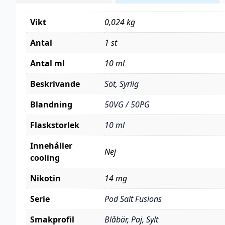
Vikt
0,024 kg
Antal
1 st
Antal ml
10 ml
Beskrivande
Söt
,
Syrlig
Blandning
50VG / 50PG
Flaskstorlek
10 ml
Innehåller
Nej
cooling
Nikotin
14 mg
Serie
Pod Salt Fusions
Smakprofil
Blåbär
,
Paj
,
Sylt