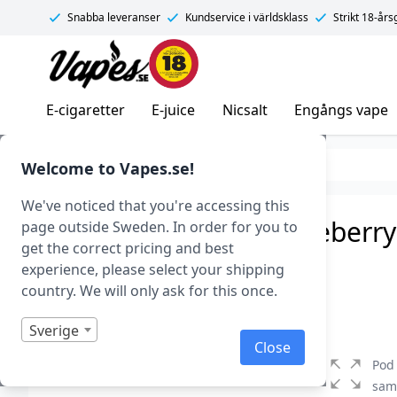
Snabba leveranser
Kundservice i världsklass
Strikt 18-år
Vapes.se
E-cigaretter
E-juice
Nicsalt
Engångs vape
E-juice
E-juice med nikotin
Nicsalt
Welcome to Vapes.se!
We've noticed that you're accessing this
Pod Salt Fusions – Blueberry
page outside Sweden. In order for you to
get the correct pricing and best
Nikotinsalt)
experience, please select your shipping
country. We will only ask for this once.
Art.nr: 42210
Slut i lager
Sverige
Close
Pod 
sam