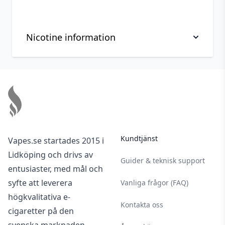
Nicotine information
Viktig information om hantering av nikotin, läs
Footer
innan köp
Nikotin är ett mycket beroendeframkallande
ämne.
Nikotin är giftigt i ren form. Denna produkt är
Kundtjänst
Vapes.se startades 2015 i
utspädd men ska användas med försiktighet.
Lidköping och drivs av
Vid kontakt av nikotin på huden bör du alltid
Guider & teknisk support
entusiaster, med mål och
noggrant tvätta den av den del som
syfte att leverera
Vanliga frågor (FAQ)
exponerats.
högkvalitativa e-
Använd gärna handskar och undvik att röra
Kontakta oss
cigaretter på den
dina ögon och ditt ansikte vid hantering av
svenska marknaden.