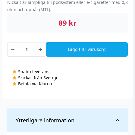
Nicsalt är lämpliga till podsystem eller e-cigaretter med 0,8
ohm och uppåt (MTL).
89
kr
−
+
Lägg till i varukorg
N-
One
-
Snabb leverans
Blackcurrant
Skickas från Sverige
Lemonade
Betala via Klarna
(10
ml,
14
mg,
Nikotinsalt)
Ytterligare information
mängd