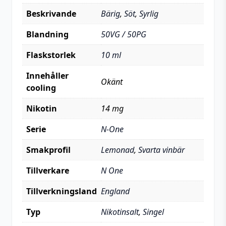
Beskrivande
Bärig
,
Söt
,
Syrlig
Blandning
50VG / 50PG
Flaskstorlek
10 ml
Innehåller
Okänt
cooling
Nikotin
14 mg
Serie
N-One
Smakprofil
Lemonad
,
Svarta vinbär
Tillverkare
N One
Tillverkningsland
England
Typ
Nikotinsalt
,
Singel