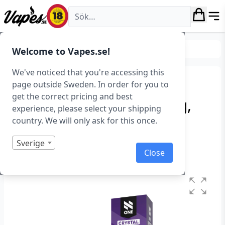
Vapes.se
E-juice
E-juice med nikotin
Nicsalt
Welcome to Vapes.se!
We've noticed that you're accessing this
N-One – Blackcurrant
page outside Sweden. In order for you to
get the correct pricing and best
Lemonade (10 ml, 14 mg,
experience, please select your shipping
Nikotinsalt)
country. We will only ask for this once.
Art.nr: 41939
Sverige
Close
I lager