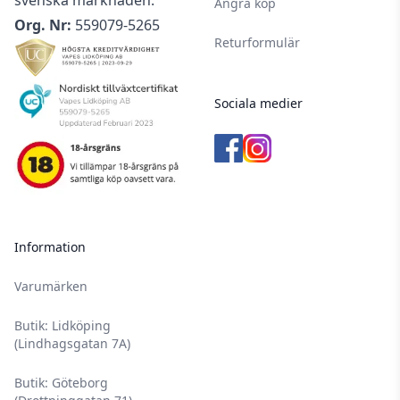
nikotin.
Ångra köp
Org. Nr:
559079-5265
Nikotin- & tobaksprodukter har en laglig
Returformulär
åldersgräns på 18 år.
Denna produkt är endast avsedd för vuxna
rökare.
Sociala medier
För optimal livslängd på din nikotinvätska bör
den förvaras i 12 °C.
Förvara all din utrustning och alla nikotinvaror
utom räckhåll för barn och husdjur.
Läs igenom säkerhetsbilagan innan
Information
användning.
Uppsök alltid läkare och/eller akutmottagning
Varumärken
om du misstänker att ditt barn fått i sig nikotin,
Butik: Lidköping
då det är väldigt skadligt för icke-vuxna
(Lindhagsgatan 7A)
personer.
Upplever du ihållande biverkningar som är
Butik: Göteborg