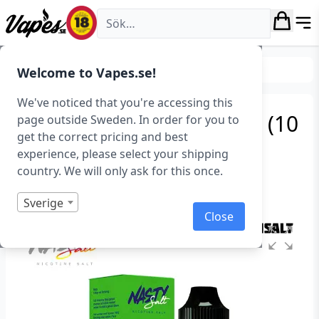
Vapes.se
E-juice
Smaker
Frukt & Bär
Welcome to Vapes.se!
We've noticed that you're accessing this
Nasty Juice – Hippie Trail (10
page outside Sweden. In order for you to
get the correct pricing and best
ml, 20 mg Nikotinsalt)
experience, please select your shipping
country. We will only ask for this once.
Art.nr: 36461
Slut i lager
Sverige
Close