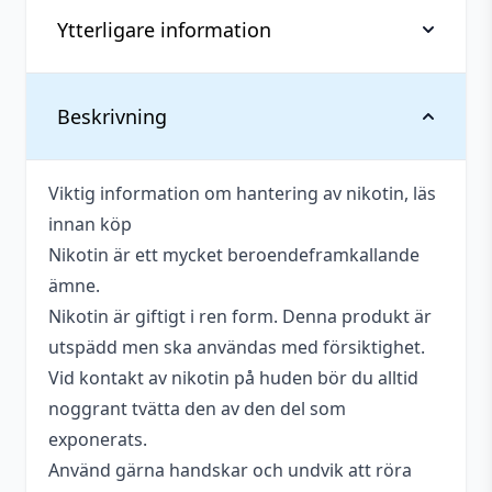
Ytterligare information
Vikt
0,026 kg
Beskrivning
Smakprofil
Kolsyra
Viktig information om hantering av nikotin, läs
Beskrivande
Syrlig
innan köp
Innehåller
Nikotin är ett mycket beroendeframkallande
Ja
cooling
ämne.
Nikotin är giftigt i ren form. Denna produkt är
Tillverkare
Nasty Juice
utspädd men ska användas med försiktighet.
Antal
1 st
Vid kontakt av nikotin på huden bör du alltid
noggrant tvätta den av den del som
Antal ml
10 ml
exponerats.
Tillverkningsland
Malaysia
Använd gärna handskar och undvik att röra