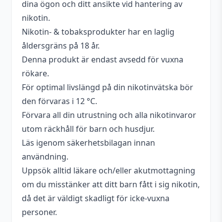
dina ögon och ditt ansikte vid hantering av
Serie
Nasty Nicsalts
nikotin.
Typ
Nikotinsalt
,
Singel
Nikotin- & tobaksprodukter har en laglig
Flaskstorlek
10 ml
åldersgräns på 18 år.
Denna produkt är endast avsedd för vuxna
Blandning
50VG / 50PG
rökare.
Nikotin
20 mg
För optimal livslängd på din nikotinvätska bör
den förvaras i 12 °C.
Förvara all din utrustning och alla nikotinvaror
utom räckhåll för barn och husdjur.
Läs igenom säkerhetsbilagan innan
användning.
Uppsök alltid läkare och/eller akutmottagning
om du misstänker att ditt barn fått i sig nikotin,
då det är väldigt skadligt för icke-vuxna
personer.