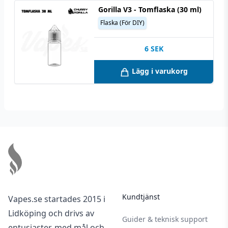
Gorilla V3 - Tomflaska (30 ml)
Flaska (För DIY)
6
SEK
Lägg i varukorg
Footer
Kundtjänst
Vapes.se startades 2015 i
Lidköping och drivs av
Guider & teknisk support
entusiaster, med mål och