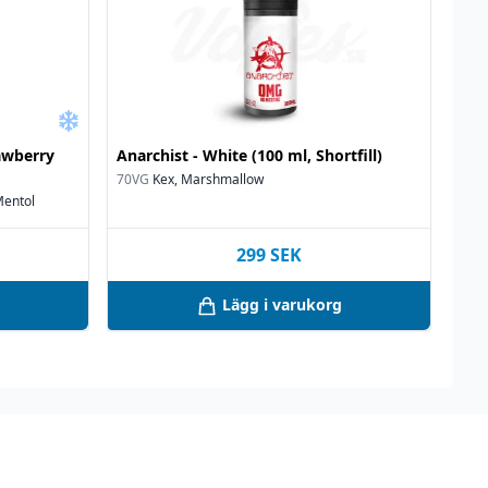
rawberry
Anarchist - White (100 ml, Shortfill)
70VG
Kex, Marshmallow
Mentol
299
SEK
Lägg i varukorg