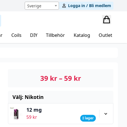
Logga in / Bli medlem
Sverige
r
Coils
DIY
Tillbehör
Katalog
Outlet
39
kr
–
59
kr
Välj: Nikotin
12 mg
59
kr
I lager