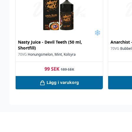
Nasty Juice - Devil Teeth (50 ml,
Anarchist -
Shortfill)
70VG
Bubbel
70VG
Honungsmelon, Mint, Kolsyra
99 SEK
189 SEK
Lägg i varukorg
Footer