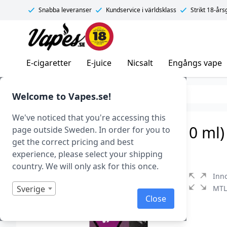
Snabba leveranser
Kundservice i världsklass
Strikt 18-år
Vapes.se
E-cigaretter
E-juice
Nicsalt
Engångs vape
E-juice
E-juice med nikotin
Freebase
Welcome to Vapes.se!
We've noticed that you're accessing this
Innovation – Licorice (10 ml)
page outside Sweden. In order for you to
get the correct pricing and best
Art.nr: 40525
experience, please select your shipping
country. We will only ask for this once.
Inno
Sverige
MTL 
Close