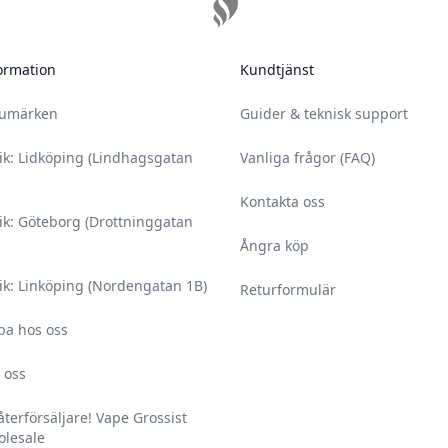
ormation
Kundtjänst
rumärken
Guider & teknisk support
ik: Lidköping (Lindhagsgatan
Vanliga frågor (FAQ)
Kontakta oss
ik: Göteborg (Drottninggatan
Ångra köp
ik: Linköping (Nordengatan 1B)
Returformulär
ba hos oss
 oss
 återförsäljare! Vape Grossist
lesale