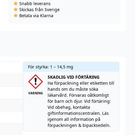
Snabb leverans
(10
Skickas från Sverige
ml)
Betala via Klarna
mängd
För styrka: 1 – 14,5 mg
SKADLIG VID FÖRTÄRING
Ha förpackning eller etiketten till
hands om du måste söka
VARNING
läkarvård. Förvaras oåtkomligt
för barn och djur. Vid förtäring:
Vid obehag, kontakta
giftinformationscentralen. Läs
igenom all information på
förpackningen & bipacksedeln.