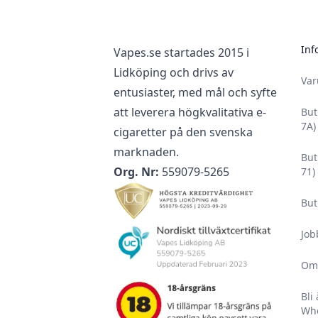
Inf
Vapes.se startades 2015 i
Lidköping och drivs av
Va
entusiaster, med mål och syfte
att leverera högkvalitativa e-
But
7A)
cigaretter på den svenska
marknaden.
But
Org. Nr:
559079-5265
71)
But
Job
Om
Bli
Who