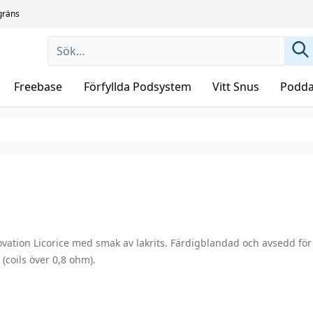
sgräns
Freebase
Förfyllda Podsystem
Vitt Snus
Podda
vation Licorice med smak av lakrits. Färdigblandad och avsedd för
(coils över 0,8 ohm).