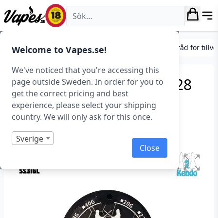
Vapes.se
Coils (Förbrännare)
Tillbehör för coils
Metalltråd för tillv
Welcome to Vapes.se!
We've noticed that you're accessing this
Kendo Wire SS316L (24–28
page outside Sweden. In order for you to
get the correct pricing and best
G, 25 ft)
experience, please select your shipping
country. We will only ask for this once.
Art.nr: 36680
Slut i lager
Sverige
Close