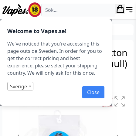
Vapes.se
DIY
Tillverka egna coils
Welcome to Vapes.se!
We've noticed that you're accessing this
Demon Killer Slacker Cotton
page outside Sweden. In order for you to
get the correct pricing and best
Hardcover (30-pack, Bomull)
experience, please select your shipping
country. We will only ask for this once.
Art.nr: 36676
Slut i lager
Sverige
Close