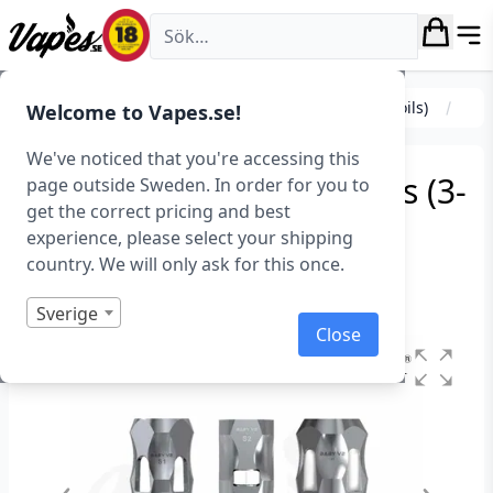
Vapes.se
Coils (Förbrännare)
Standardcoils
SMOK (Coils)
Welcome to Vapes.se!
We've noticed that you're accessing this
SMOK TFV8 Baby V2 Coils (3-
page outside Sweden. In order for you to
get the correct pricing and best
Pack)
experience, please select your shipping
country. We will only ask for this once.
Art.nr: 36819
Slut i lager
Sverige
Close