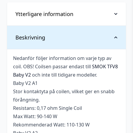
Ytterligare information
Tillverkare
SMOK
Beskrivning
Typ
Standardcoils
Nedanför följer information om varje typ av
coil. OBS! Coilsen passar endast till
SMOK TFV8
Baby V2
och inte till tidigare modeller.
Baby V2 A1
Stor kontaktyta på coilen, vilket ger en snabb
förångning.
Resistans: 0,17 ohm Single Coil
Max Watt: 90-140 W
Rekommenderad Watt: 110-130 W