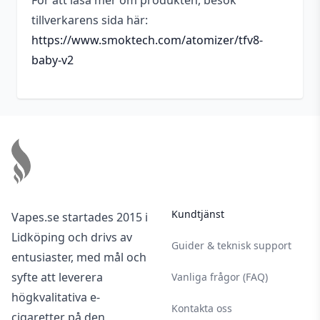
För att läsa mer om produkten, besök
tillverkarens sida här:
https://www.smoktech.com/atomizer/tfv8-
baby-v2
Footer
Kundtjänst
Vapes.se startades 2015 i
Lidköping och drivs av
Guider & teknisk support
entusiaster, med mål och
syfte att leverera
Vanliga frågor (FAQ)
högkvalitativa e-
Kontakta oss
cigaretter på den