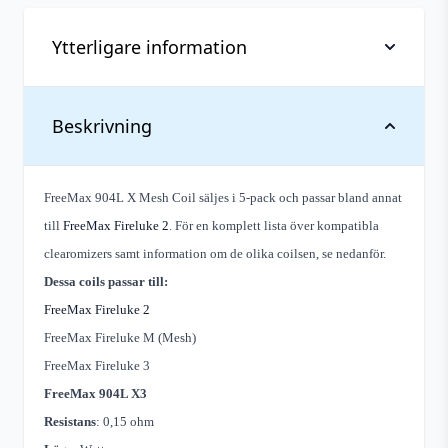
Ytterligare information
Tillverkare
Freemax
Beskrivning
Typ
Standardcoils
FreeMax 904L X Mesh Coil säljes i 5-pack och passar bland annat
till
FreeMax Fireluke 2
. För en komplett lista över kompatibla
clearomizers samt information om de olika coilsen, se nedanför.
Dessa coils passar till:
FreeMax Fireluke 2
FreeMax Fireluke M (Mesh)
FreeMax Fireluke 3
FreeMax 904L X3
Resistans
: 0,15 ohm