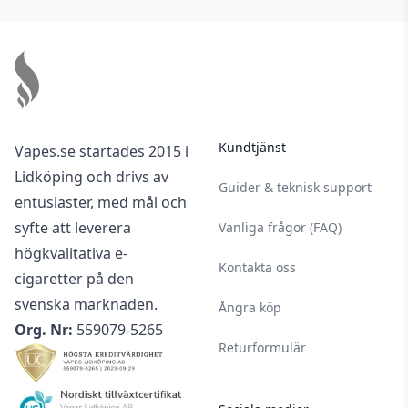
Footer
Kundtjänst
Vapes.se startades 2015 i
Lidköping och drivs av
Guider & teknisk support
entusiaster, med mål och
syfte att leverera
Vanliga frågor (FAQ)
högkvalitativa e-
Kontakta oss
cigaretter på den
svenska marknaden.
Ångra köp
Org. Nr:
559079-5265
Returformulär