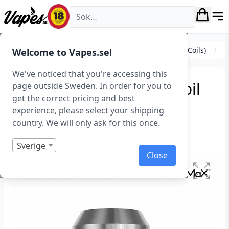
Vapes.se
Coils (Förbrännare)
Standardcoils
FreeMax (Coils)
Welcome to Vapes.se!
We've noticed that you're accessing this
FreeMax 904L X Mesh Coil
page outside Sweden. In order for you to
get the correct pricing and best
(5-pack)
experience, please select your shipping
country. We will only ask for this once.
Art.nr: 39777
Slut i lager
Sverige
Close