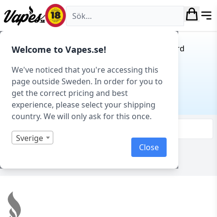
Vapes.se
Hem
/
E-juice
/
E-juice varumärken
/ The Custard
Welcome to Vapes.se!
Company
THE CUSTARD COMPANY
We've noticed that you're accessing this
page outside Sweden. In order for you to
get the correct pricing and best
E-juice varumärken
experience, please select your shipping
country. We will only ask for this once.
Filtrera & sortera
Sverige
Close
Visar 0 produkter av 0 totalt
Footer