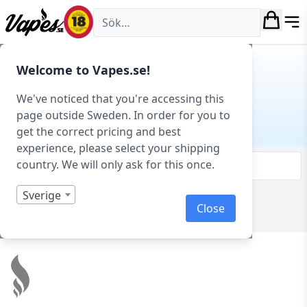
Vapes.se
Hem
/
E-juice
/
E-juice varumärken
/ Pixie Juice
Welcome to Vapes.se!
PIXIE JUICE
We've noticed that you're accessing this
page outside Sweden. In order for you to
E-juice varumärken
get the correct pricing and best
experience, please select your shipping
country. We will only ask for this once.
Filtrera & sortera
Sverige
Visar 0 produkter av 0 totalt
Close
Footer