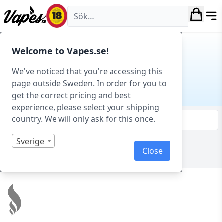
Vapes.se
Hem
/
E-juice
/
E-juice varumärken
/ Rype
Welcome to Vapes.se!
RYPE
We've noticed that you're accessing this
page outside Sweden. In order for you to
E-juice varumärken
get the correct pricing and best
experience, please select your shipping
country. We will only ask for this once.
Filtrera & sortera
Sverige
Visar 0 produkter av 0 totalt
Close
Footer