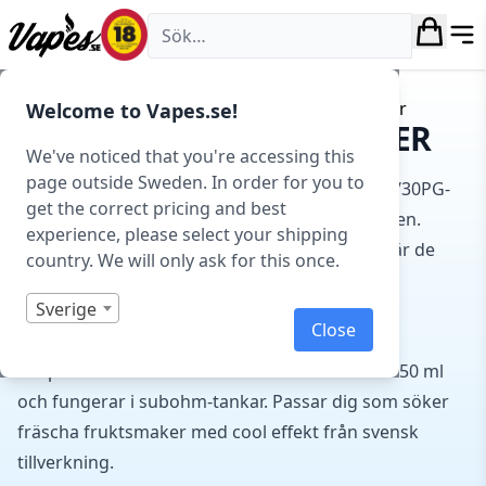
Vapes.se
Hem
/
E-juice
/
E-juice varumärken
/ Dirty Vaper
Welcome to Vapes.se!
E-JUICE FRÅN DIRTY VAPER
We've noticed that you're accessing this
page outside Sweden. In order for you to
E-juice från Dirty Vaper är shortfills med 70VG/30PG-
get the correct pricing and best
blandning, tillverkade av Smarteffect Mälardalen.
experience, please select your shipping
Serien fokuserar på fruktiga kombinationer där de
country. We will only ask for this once.
flesta smaker innehåller mentol eller kyla.
Sverige
Vi har Blue Raspberry, Lemon Coke, Cactus Ice,
Close
Gooseberry Rhubarb Soda och Frozen Apple
Grapefruit bland andra. Alla flaskor innehåller 50 ml
och fungerar i subohm-tankar. Passar dig som söker
fräscha fruktsmaker med cool effekt från svensk
tillverkning.