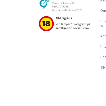
Job
Om
Bli
Who
Köp
Int
Coo
18-