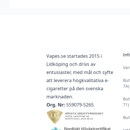
Footer
Inf
Vapes.se startades 2015 i
Lidköping och drivs av
Va
entusiaster, med mål och syfte
att leverera högkvalitativa e-
But
7A)
cigaretter på den svenska
marknaden.
But
Org. Nr:
559079-5265
71)
But