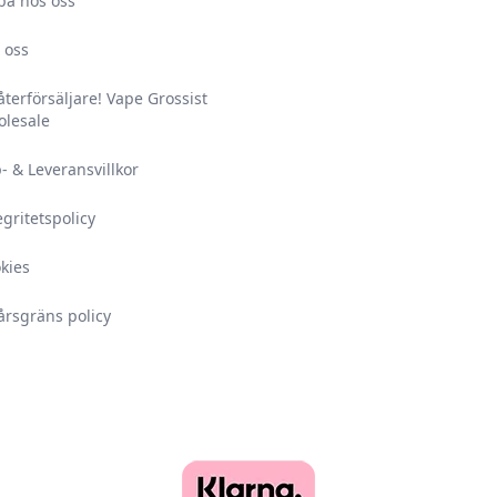
ba hos oss
 oss
 återförsäljare! Vape Grossist
lesale
- & Leveransvillkor
egritetspolicy
kies
årsgräns policy