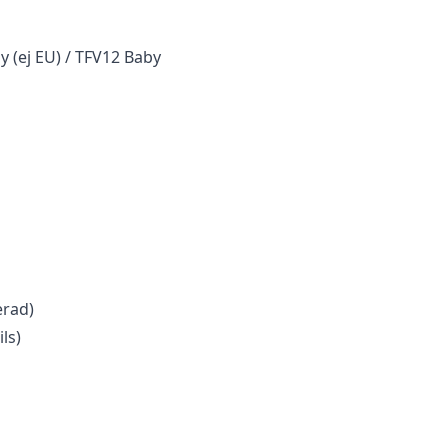
 (ej EU) / TFV12 Baby
erad)
ls)