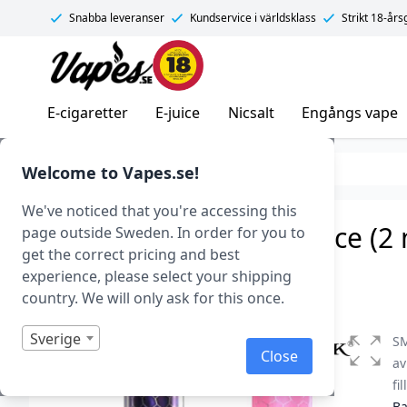
Snabba leveranser
Kundservice i världsklass
Strikt 18-år
Vapes.se
E-cigaretter
E-juice
Nicsalt
Engångs vape
Okategoriserad
Welcome to Vapes.se!
We've noticed that you're accessing this
SMOK TFV12 Baby Prince (2 
page outside Sweden. In order for you to
get the correct pricing and best
Art.nr: 37520
experience, please select your shipping
Slut i lager
country. We will only ask for this once.
Sverige
SM
Close
a
fi
Ba