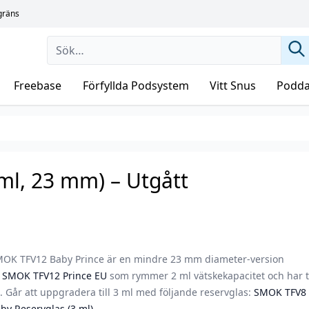
sgräns
Freebase
Förfyllda Podsystem
Vitt Snus
Podda
ml, 23 mm) – Utgått
OK TFV12 Baby Prince är en mindre 23 mm diameter-version
v
SMOK TFV12 Prince EU
som rymmer 2 ml vätskekapacitet och har 
ll. Går att uppgradera till 3 ml med följande reservglas:
SMOK TFV8
by Reservglas (3 ml)