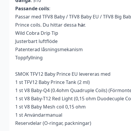
Gänga
: 510
Passande coils
:
Passar med TFV8 Baby / TFV8 Baby EU / TFV8 Big Baby
Prince coils. Du hittar dessa
här
.
Wild Cobra Drip Tip
Justerbart luftflöde
Patenterad låsningsmekanism
Toppfyllning
SMOK TFV12 Baby Prince EU levereras med
1 st TFV12 Baby Prince Tank (2 ml)
1 st V8 Baby-Q4 (0.4ohm Quadruple Coils) (Förmont
1 st V8 Baby-T12 Red Light (0,15 ohm Duodecuple Coi
1 st V8 Baby Mesh coil 0,15 ohm
1 st Användarmanual
Reservdelar (O-ringar, packningar)