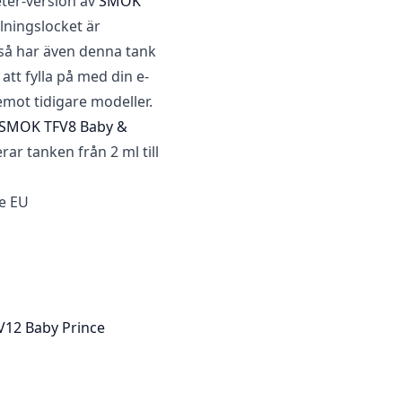
ter-version av
SMOK
llningslocket är
r så har även denna tank
 att fylla på med din e-
emot tidigare modeller.
SMOK TFV8 Baby &
ar tanken från 2 ml till
ce EU
12 Baby Prince