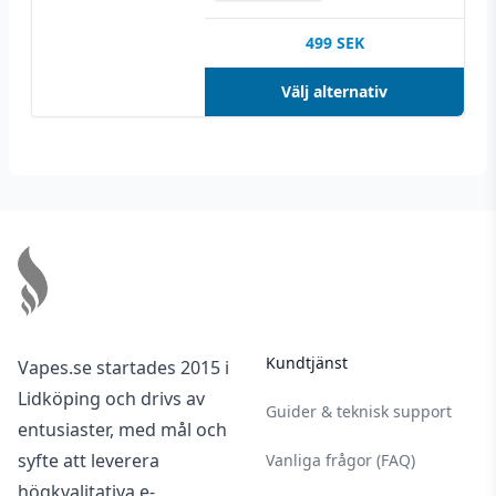
499
SEK
Välj alternativ
Footer
Kundtjänst
Vapes.se startades 2015 i
Lidköping och drivs av
Guider & teknisk support
entusiaster, med mål och
syfte att leverera
Vanliga frågor (FAQ)
högkvalitativa e-