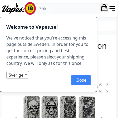
Vapes.se
Tillverkare
Dovpo
Welcome to Vapes.se!
We've noticed that you're accessing this
Dovpo M VV Special Edition
page outside Sweden. In order for you to
get the correct pricing and best
(280 W)
experience, please select your shipping
country. We will only ask for this once.
Art.nr: 37268
Slut i lager
Sverige
Close