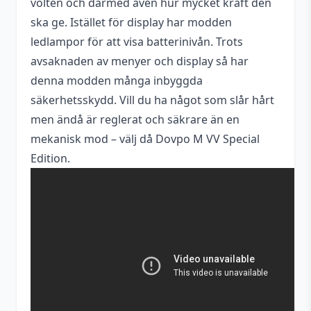
volten och därmed även hur mycket kraft den
ska ge. Istället för display har modden
USB-anslutning
Ingen
ledlampor för att visa batterinivån. Trots
avsaknaden av menyer och display så har
denna modden många inbyggda
säkerhetsskydd. Vill du ha något som slår hårt
men ändå är reglerat och säkrare än en
mekanisk mod – välj då Dovpo M VV Special
Edition.