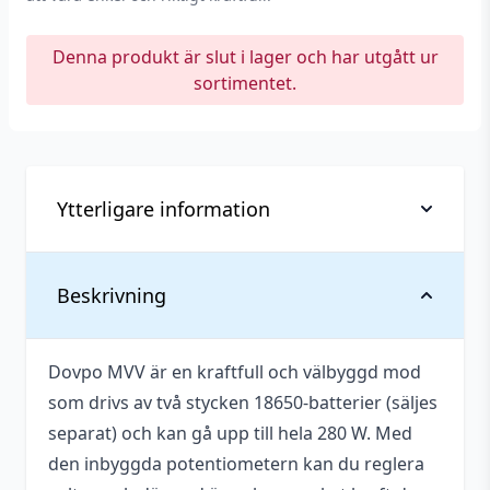
Denna produkt är slut i lager och har utgått ur
sortimentet.
Ytterligare information
Tillverkare
Dovpo
Beskrivning
Typ
Mod (Reglerbar)
Dovpo MVV är en kraftfull och välbyggd mod
För erfarna vejpare,
Egenskaper
som drivs av två stycken 18650-batterier (säljes
Justerbara inställningar
separat) och kan gå upp till hela 280 W. Med
Laddning via
den inbyggda potentiometern kan du reglera
Nej
USB