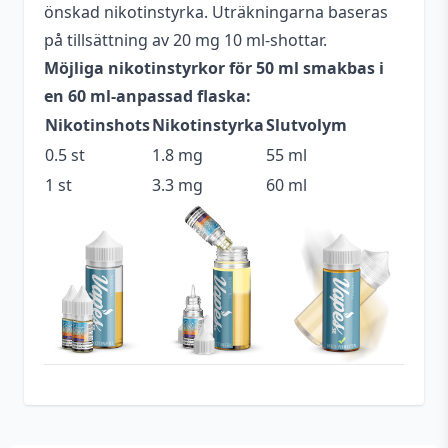
Antal ml
50 ml
önskad nikotinstyrka. Uträkningarna baseras
på tillsättning av 20 mg 10 ml-shottar.
Beskrivande
Fruktig
,
Söt
Möjliga nikotinstyrkor för 50 ml smakbas i
Blandning
70VG / 30PG
en 60 ml-anpassad flaska:
Nikotinshots
Nikotinstyrka
Slutvolym
Flaskstorlek
60 ml
0.5 st
1.8 mg
55 ml
Innehåller
Ja
1 st
3.3 mg
60 ml
cooling
Nikotin
0 mg
Serie
Nasty Ballin
Smakprofil
Kolsyra
,
Passionsfrukt
Tillverkare
Nasty Worldwide
Tillverkningsland
Malaysia
Typ
Shortfill