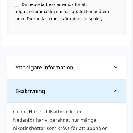
Din e-postadress används för att
uppmärksamma dig om när produkten är åter i
lager. Du kan läsa mer i vår integritetspolicy.
Ytterligare information
Vikt
0,087 kg
Beskrivning
Anpassad för
Upp till 3 mg
nikotinstyrka
Guide: Hur du tillsätter nikotin
Nedanför har vi beräknat hur många
Antal
1 st
nikotinshottar som krävs för att uppnå en