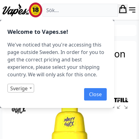
Vapes.se
E-juice
Shortfills
Welcome to Vapes.se!
We've noticed that you're accessing this
Nasty Juice Ballin – Passion
page outside Sweden. In order for you to
get the correct pricing and best
Killa (50 ml, Shortfill)
experience, please select your shipping
country. We will only ask for this once.
Art.nr: 37729
Slut i lager
Sverige
Close