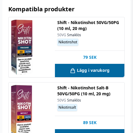
Kompatibla produkter
Utrymme för
10 ml (1 st)
nikotinshots
Shift - Nikotinshot 50VG/50PG
(10 ml, 20 mg)
50VG
Smaklös
Nikotinshot
79
SEK
Lägg i varukorg
Shift - Nikotinshot Salt-B
50VG/50PG (10 ml, 20 mg)
50VG
Smaklös
Nikotinsalt
89
SEK