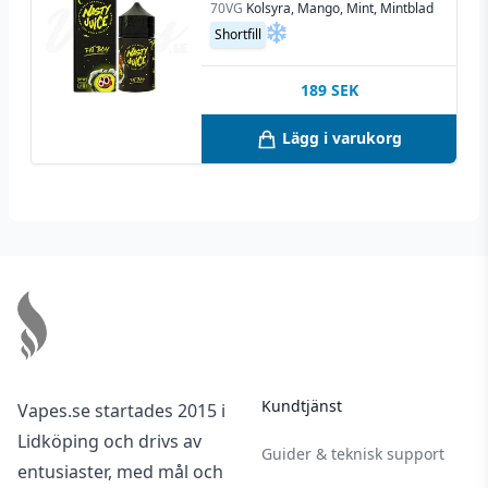
70VG
Kolsyra, Mango, Mint, Mintblad
Shortfill
189
SEK
Lägg i varukorg
Footer
Kundtjänst
Vapes.se startades 2015 i
Lidköping och drivs av
Guider & teknisk support
entusiaster, med mål och