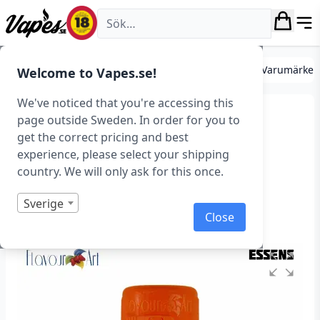
Vapes.se
DIY
Mixa egen e-juice
Essenser
Essenser (Varumärken
Welcome to Vapes.se!
We've noticed that you're accessing this
FlavourArt – Milk
page outside Sweden. In order for you to
get the correct pricing and best
Condensed (Essens,
experience, please select your shipping
Kondenserad mjölk)
country. We will only ask for this once.
Art.nr: 37334
Sverige
Close
Slut i lager