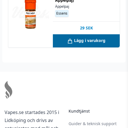
Äppelpaj)
Äppelpaj
Essens
29
SEK
Lägg i varukorg
Footer
Kundtjänst
Vapes.se startades 2015 i
Lidköping och drivs av
Guider & teknisk support