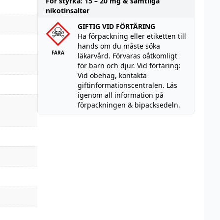
För styrka: 15 – 20 mg & samtliga
nikotinsalter
GIFTIG VID FÖRTÄRING
Ha förpackning eller etiketten till
hands om du måste söka
FARA
läkarvård. Förvaras oåtkomligt
för barn och djur. Vid förtäring:
Vid obehag, kontakta
giftinformationscentralen. Läs
igenom all information på
förpackningen & bipacksedeln.