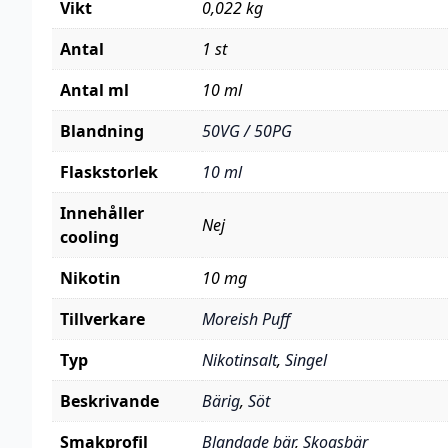
Vikt
0,022 kg
Antal
1 st
Antal ml
10 ml
Blandning
50VG / 50PG
Flaskstorlek
10 ml
Innehåller
Nej
cooling
Nikotin
10 mg
Tillverkare
Moreish Puff
Typ
Nikotinsalt
,
Singel
Beskrivande
Bärig
,
Söt
Smakprofil
Blandade bär
,
Skogsbär