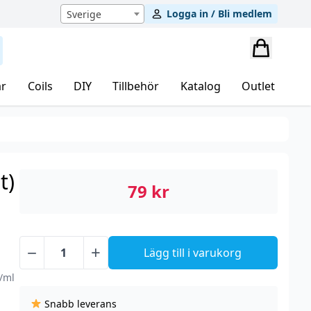
Logga in / Bli medlem
Sverige
r
Coils
DIY
Tillbehör
Katalog
Outlet
t)
79
kr
−
+
Lägg till i varukorg
Moreish
Puff
g/ml
Fruits
Snabb leverans
-