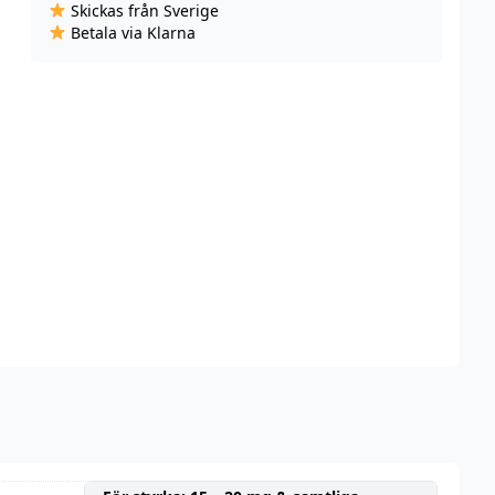
Skickas från Sverige
Mixed
Betala via Klarna
Berries
(10
ml,
10
mg,
Nikotinsalt)
mängd