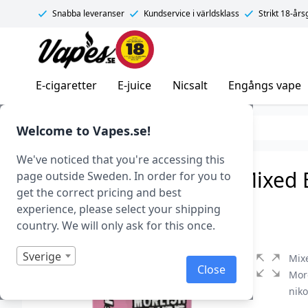
Snabba leveranser
Kundservice i världsklass
Strikt 18-år
Vapes.se
E-cigaretter
E-juice
Nicsalt
Engångs vape
E-juice
E-juice med nikotin
Nicsalt
Welcome to Vapes.se!
We've noticed that you're accessing this
Moreish Puff Fruits – Mixed 
page outside Sweden. In order for you to
get the correct pricing and best
Art.nr: 40954
experience, please select your shipping
I lager
country. We will only ask for this once.
Sverige
Mixe
Close
More
niko