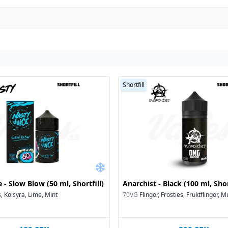
n köp
Shortfill
spädd men ska användas
nt tvätta den av den del
 och ditt ansikte vid
 på 18 år.
 - Slow Blow (50 ml, Shortfill)
Anarchist - Black (100 ml, Shor
 Kolsyra, Lime, Mint
70VG
Flingor, Frosties, Fruktflingor, Mu
rvaras i 12 °C.
 räckhåll för barn och