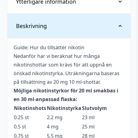
Ytterligare information
Vikt
0,037 kg
Beskrivning
Antal
1 st
Guide: Hur du tillsätter nikotin
Antal ml
20 ml
Nedanför har vi beräknat hur många
Beskrivande
Söt
,
Syrlig
,
Tobak
nikotinshottar som krävs för att uppnå en
önskad nikotinstyrka. Uträkningarna baseras
Blandning
70VG / 30PG
på tillsättning av 20 mg 10 ml-shottar.
Flaskstorlek
30 ml
Möjliga nikotinstyrkor för 20 ml smakbas i
en 30 ml-anpassad flaska:
Innehåller
Nej
Nikotinshots
Nikotinstyrka
Slutvolym
cooling
0.25 st
2.2 mg
23 ml
Serie
Innovation
0.5 st
4 mg
25 ml
Smakprofil
Tobak
,
Lakrits
0.75 st
5.5 mg
28 ml