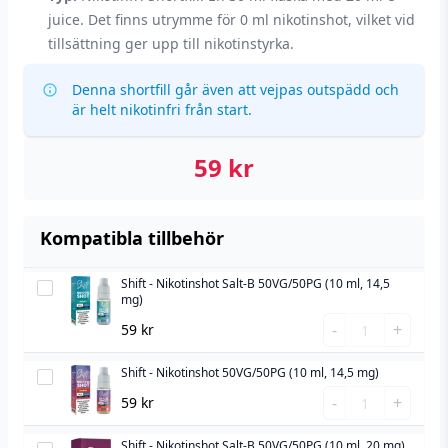
juice. Det finns utrymme för 0 ml nikotinshot, vilket vid
tillsättning ger upp till nikotinstyrka.
Denna shortfill går även att vejpas outspädd och
är helt nikotinfri från start.
59
kr
Kompatibla tillbehör
Shift - Nikotinshot Salt-B 50VG/50PG (10 ml, 14,5
Shift
mg)
-
Shift
-
+
59
kr
Nikotinshot
-
Salt-
Nikotinshot
Shift - Nikotinshot 50VG/50PG (10 ml, 14,5 mg)
Shift
B
Salt-
Shift
-
-
+
59
kr
50VG/50PG
B
-
Nikotinshot
(10
50VG/50PG
Nikotinshot
Shift - Nikotinshot Salt-B 50VG/50PG (10 ml, 20 mg)