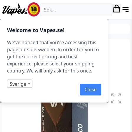
Vapes.se
E-juice
Smaker
Tobak
Welcome to Vapes.se!
We've noticed that you're accessing this
Innovation – Licorice
page outside Sweden. In order for you to
get the correct pricing and best
Tobacco (20 ml, Shortfill)
experience, please select your shipping
country. We will only ask for this once.
Art.nr: 43076
I lager
Sverige
Close