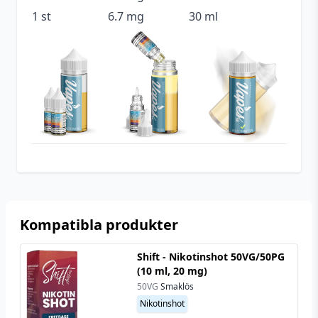
1 st
6.7 mg
30 ml
Tillverkare
Innovation Flavours
Typ
Shortfill
Kompatibla produkter
Shift - Nikotinshot 50VG/50PG
(10 ml, 20 mg)
50VG
Smaklös
Nikotinshot